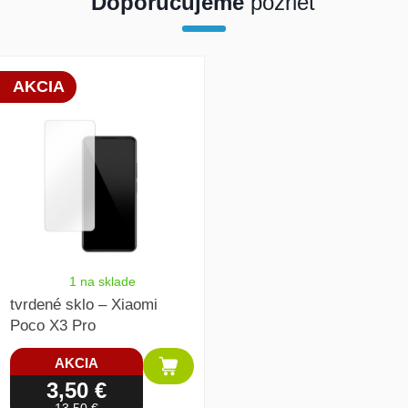
Doporučujeme
pozrieť
array(1) { [0]=> int(19881) }
AKCIA
1 na sklade
tvrdené sklo – Xiaomi
Poco X3 Pro
AKCIA
3,50 €