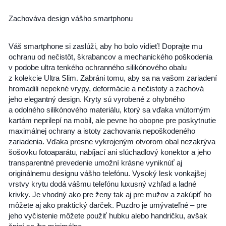
Zachováva design vášho smartphonu
Váš smartphone si zaslúži, aby ho bolo vidieť! Doprajte mu
ochranu od nečistôt, škrabancov a mechanického poškodenia
v podobe ultra tenkého ochranného silikónového obalu
z kolekcie Ultra Slim. Zabráni tomu, aby sa na vašom zariadení
hromadili nepekné vrypy, deformácie a nečistoty a zachová
jeho elegantný design. Kryty sú vyrobené z ohybného
a odolného silikónového materiálu, ktorý sa vďaka vnútorným
kartám neprilepí na mobil, ale pevne ho obopne pre poskytnutie
maximálnej ochrany a istoty zachovania nepoškodeného
zariadenia. Vďaka presne vykrojeným otvorom obal nezakrýva
šošovku fotoaparátu, nabíjací ani slúchadlový konektor a jeho
transparentné prevedenie umožní krásne vyniknúť aj
originálnemu designu vášho telefónu. Vysoký lesk vonkajšej
vrstvy krytu dodá vášmu telefónu luxusný vzhľad a ladné
krivky. Je vhodný ako pre ženy tak aj pre mužov a zakúpiť ho
môžete aj ako praktický darček. Puzdro je umývateľné – pre
jeho vyčistenie môžete použiť hubku alebo handričku, avšak