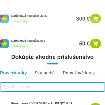
Darčeková poukážka 300€
300 €
14 na sklade
Darčeková poukážka 50€
50 €
5 na sklade
Dokúpte vhodné príslušenstvo
Darčeková poukážka 25€
25 €
12 na sklade
Powerbanky
Slúchadlá
Pamäťové karty
Vhodné príslušenstvo
Vhodné príslušenstvo search
Search content
Powerbanka VEGER 56000 mAh PD QC3.0 5A