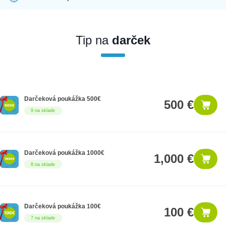
Ak nakúpite tento produkt ako firemný zákazník, dostávate na
produkt zákonnú lehotu na záruku na 12 mesiacov. Ak chcete
nakupovať ako firemný zákazník, musíte sa pred nákupom
Tip na
darček
registrovať. Registrácia podlieha overeniu.
Darčeková poukážka 500€
500 €
9 na sklade
Darčeková poukážka 1000€
1,000 €
8 na sklade
Darčeková poukážka 100€
100 €
7 na sklade