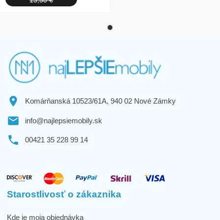
13,50 €
Komárňanská 10523/61A, 940 02 Nové Zámky
info@najlepsiemobily.sk
00421 35 228 99 14
Starostlivosť o zákaznika
Kde je moja objednávka