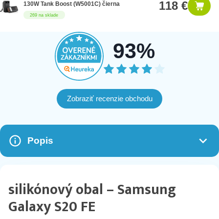
118 €
130W Tank Boost (W5001C) čierna
269 na sklade
93%
Zobraziť recenzie obchodu
Popis
silikónový obal – Samsung
Galaxy S20 FE