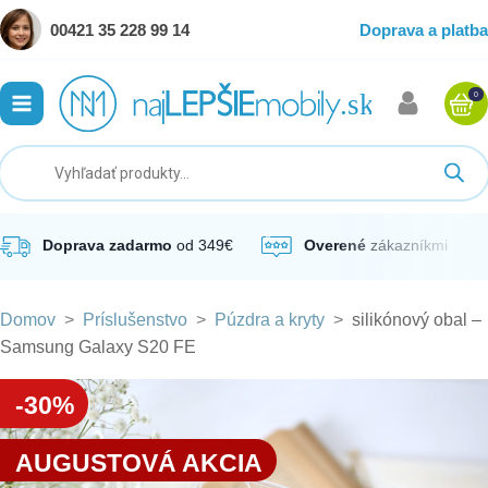
00421 35 228 99 14
Doprava a platba
0
ubmenu
ubmenu
ubmenu
Doprava zadarmo
od 349€
Overené
zákazníkmi
Domov
>
Príslušenstvo
>
Púzdra a kryty
>
silikónový obal –
ubmenu
Samsung Galaxy S20 FE
ubmenu
-30%
AUGUSTOVÁ AKCIA