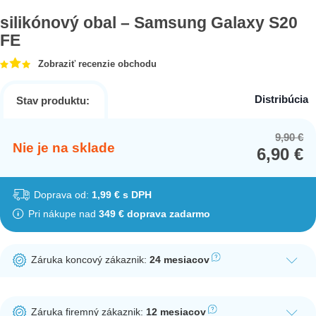
silikónový obal – Samsung Galaxy S20
FE
Zobraziť recenzie obchodu
Distribúcia
Stav produktu:
9,90
€
Or
Cu
Nie je na sklade
6,90
€
pr
pr
wa
is:
9,
6,
Doprava od:
1,99 € s DPH
Pri nákupe nad
349 € doprava zadarmo
Záruka koncový zákaznik:
24 mesiacov
Ak nakúpite tento produkt ako koncový zákazník, dostávate na
produkt zákonnú lehotu na záruku na 24 mesiacov. Nie je
Záruka firemný zákaznik:
12 mesiacov
potrebná registrácia zákazníckeho účtu.