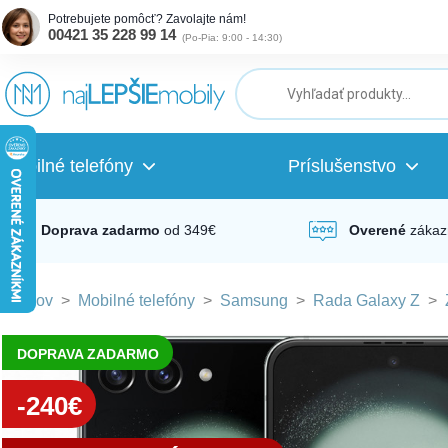
Potrebujete pomôcť? Zavolajte nám!
00421 35 228 99 14
(
Po-Pia: 9:00 - 14:30
)
ubmenu
ubmenu
Mobilné telefóny
Príslušenstvo
ubmenu
Doprava zadarmo
od 349€
Overené
zákaz
Domov
>
Mobilné telefóny
>
Samsung
>
Rada Galaxy Z
>
ubmenu
DOPRAVA ZADARMO
ubmenu
-240€