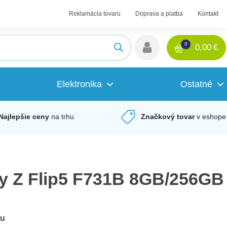
Reklamácia tovaru
Doprava a platba
Kontakt
0
0,00
€
Elektronika
Ostatné
Najlepšie ceny
na trhu
Značkový tovar
v eshope
 Z Flip5 F731B 8GB/256GB
du