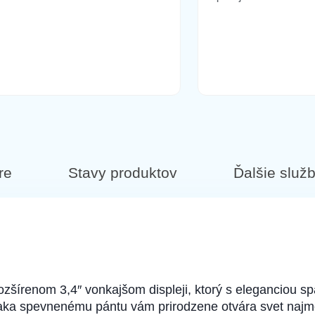
re
Stavy produktov
Ďalšie služ
ozšírenom 3,4″ vonkajšom displeji, ktorý s eleganciou s
aka spevnenému pántu vám prirodzene otvára svet najmod