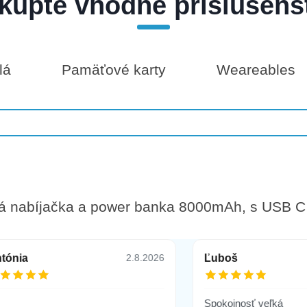
kúpte vhodné príslušens
lá
Pamäťové karty
Weareables
vá nabíjačka a power banka 8000mAh, s USB 
tónia
Ľuboš
2.8.2026
Spokojnosť veľká