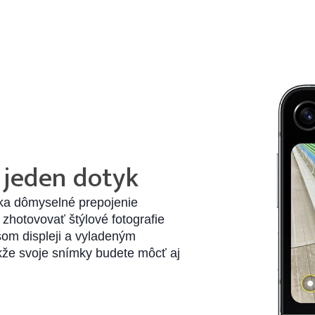
 jeden dotyk
ka dômyselné prepojenie
zhotovovať štýlové fotografie
šom displeji a vyladeným
kže svoje snímky budete môcť aj