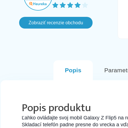
farbe pri ktorom mi az po troch dnoch
prislo ze objednavka je zrusena lebo
vlastne ho nemaju na sklade aj ked
Zobraziť recenzie obchodu
este aj v ten den svietil ako
naskladneny na stranke, avsak
komunikacia bola fajn a objednala som
si inu farbu. Tento Mobil prisiel hned na
druhy den v perfektnom stave.
Odporucam
Popis
Paramet
Popis produktu
Ľahko ovládajte svoj mobil Galaxy Z Flip5 na r
Skladací telefón padne presne do vrecka a vď