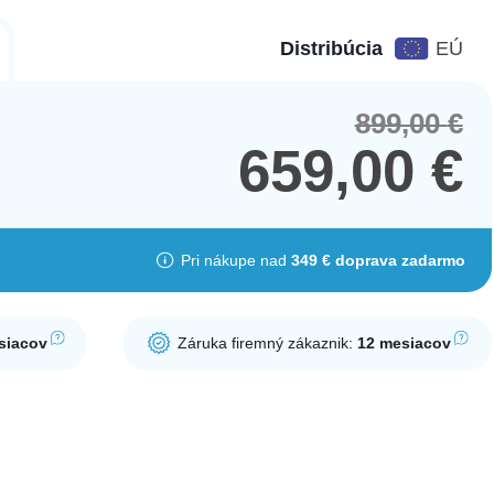
Distribúcia
EÚ
899,00
€
Orig
Cur
pric
pric
659,00
€
was
is:
899,
659,
Pri nákupe nad
349 € doprava zadarmo
siacov
Záruka firemný zákaznik:
12 mesiacov