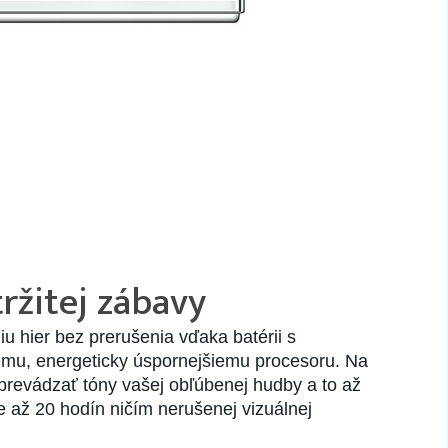
ržitej zábavy
iu hier bez prerušenia vďaka batérii s
mu, energeticky úspornejšiemu procesoru. Na
revádzať tóny vašej obľúbenej hudby a to až
e až 20 hodín ničím nerušenej vizuálnej