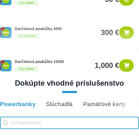
5 na sklade
Darčeková poukážka 300€
300 €
14 na sklade
Darčeková poukážka 1000€
1,000 €
8 na sklade
Dokúpte vhodné príslušenstvo
Darčeková poukážka 100€
100 €
7 na sklade
Powerbanky
Slúchadlá
Pamäťové karty
Vhodné príslušenstvo
Vhodné príslušenstvo search
Search content