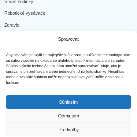
Smart hodinky
Robotické vysávače
Zdravie
Elektromobilita
Spravovať
Herná zóna
Aby sme vám poskytli tie najlepšie skúsenosti, používame technológie, ako
Dôležité odkazy
sú súbory cookie na ukladanie a/alebo prístup k informáciám o zariadení.
Súhlas s týmito technológiami nám umožní spracovávať údaje, ako je
správanie pri prehliadaní alebo jedinečné ID na tejto stránke. Nesúhlas
Obchodné podmienky
alebo odvolanie súhlasu môže nepriaznivo ovplyvniť určité vlastnosti a
funkcie.
Ochrana osobných údajov
Doprava a platba
Súhlasím
Reklamácia tovaru
Odmietam
Predvoľby
najLEPŠIEmobily s.r.o. - Všetky práva vyhradené ©2023