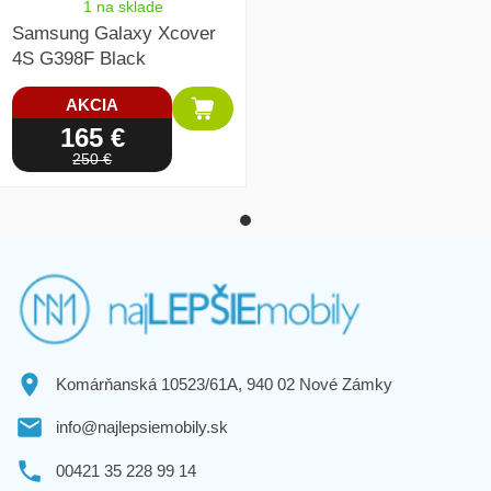
1 na sklade
Samsung Galaxy Xcover
4S G398F Black
AKCIA
165 €
250 €
Komárňanská 10523/61A, 940 02 Nové Zámky
info@najlepsiemobily.sk
00421 35 228 99 14