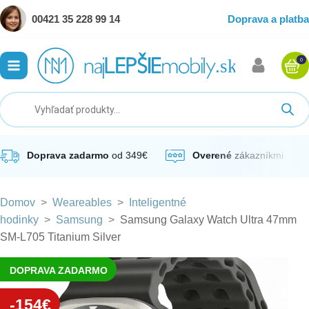
00421 35 228 99 14
Doprava a platba
0
ubmenu
ubmenu
ubmenu
Doprava zadarmo
od 349€
Overené
zákazníkmi
Domov
>
Weareables
>
Inteligentné
ubmenu
hodinky
>
Samsung
>
Samsung Galaxy Watch Ultra 47mm
SM-L705 Titanium Silver
ubmenu
DOPRAVA ZADARMO
-154€