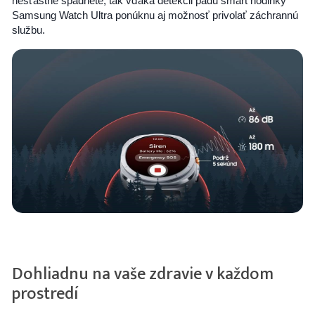
nešťastne spadnete, tak vďaka detekcii pádu smart hodinky
Samsung Watch Ultra ponúknu aj možnosť privolať záchrannú
službu.
Dohliadnu na vaše zdravie v každom
prostredí