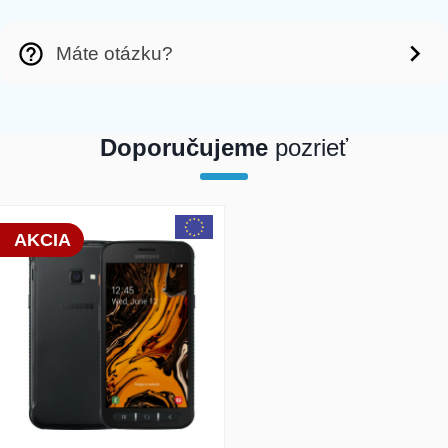
Máte otázku?
Doporučujeme
pozrieť
array(1) { [0]=> int(18514) }
AKCIA