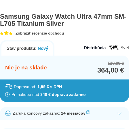
Samsung Galaxy Watch Ultra 47mm SM-
L705 Titanium Silver
Zobraziť recenzie obchodu
Distribúcia
Svet
Stav produktu:
Nový
518,00
€
Or
Cu
Nie je na sklade
364,00
€
pr
pr
wa
is:
51
36
Doprava od:
1,99 € s DPH
Pri nákupe nad
349 € doprava zadarmo
Záruka koncový zákaznik:
24 mesiacov
Ak nakúpite tento produkt ako koncový zákazník, dostávate na