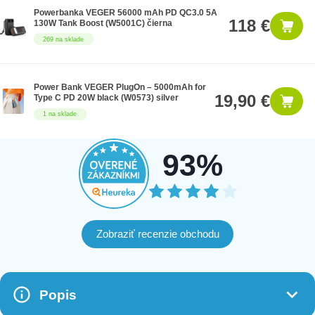
Powerbanka VEGER 56000 mAh PD QC3.0 5A
118 €
130W Tank Boost (W5001C) čierna
269 na sklade
Power Bank VEGER PlugOn – 5000mAh for
19,90 €
Type C PD 20W black (W0573) silver
1 na sklade
93%
Zobraziť recenzie obchodu
Popis