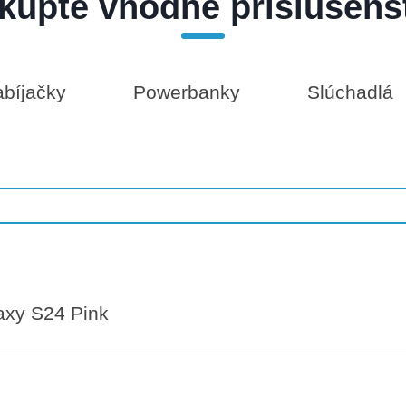
kúpte vhodné príslušens
bíjačky
Powerbanky
Slúchadlá
axy S24 Pink