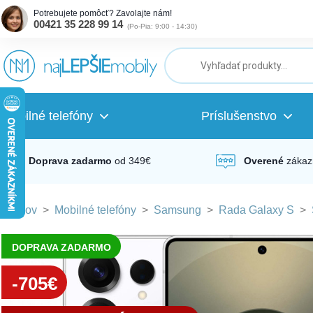
Potrebujete pomôcť? Zavolajte nám!
00421 35 228 99 14
(
Po-Pia: 9:00 - 14:30
)
ubmenu
ubmenu
Mobilné telefóny
Príslušenstvo
ubmenu
Doprava zadarmo
od 349€
Overené
zákaz
Domov
>
Mobilné telefóny
>
Samsung
>
Rada Galaxy S
>
ubmenu
DOPRAVA ZADARMO
ubmenu
-705€