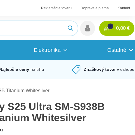
Reklamácia tovaru
Doprava a platba
Kontakt
0
0,00
€
Elektronika
Ostatné
Najlepšie ceny
na trhu
Značkový tovar
v eshope
 Titanium Whitesilver
 S25 Ultra SM-S938B
anium Whitesilver
du