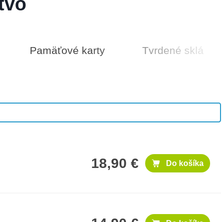
tvo
Pamäťové karty
Tvrdené sklá
500 €
Do košíka
18,90 €
Do košíka