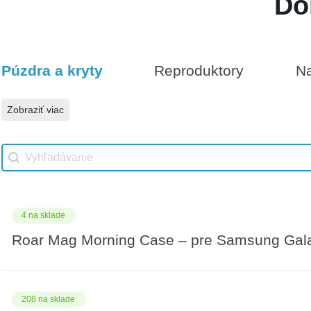
Do
Darčeková poukážka 300€
9 na sklade
Púzdra a kryty
Reproduktory
Na
Vhodné príslušenstvo
Darčeková poukážka 500€
Zobraziť viac
Vhodné príslušenstvo search
Search content
4 na sklade
Roar Mag Morning Case – pre Samsung Gal
208 na sklade