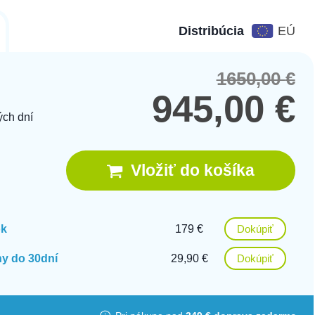
Distribúcia
EÚ
1650,00
€
Orig
Cur
pric
pric
945,00
€
was
is:
ých dní
1650
945,
Vložiť do košíka
ok
179 €
Dokúpiť
y do 30dní
29,90 €
Dokúpiť