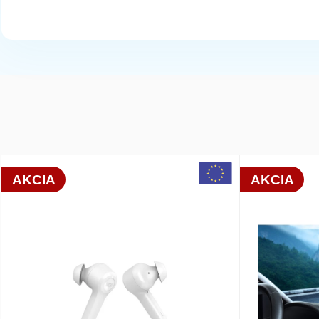
113 na sklade
MEZZO Puzdro kniha pre SAMSUNG S24 ma
array(6) { [0]=> int(21497) [1]=> int(86973) [2]=> int(231470) [3]
AKCIA
AKCIA