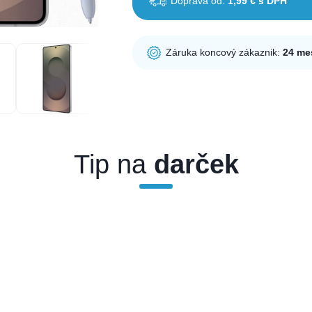
Doprava od:
1,99 € s DPH
Záruka koncový zákaznik:
24 me
Tip na
darček