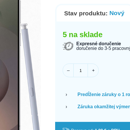
Nový
Stav produktu:
5 na sklade
Expresné doručenie
doručenie do 3-5 pracovn
–
+
›
Predĺženie záruky o 1 r
›
Záruka okamžitej výmen