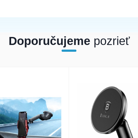
ndala purpurová
Doporučujeme
pozrieť
=> int(231492) [4]=> int(202442) [5]=> int(21533) }