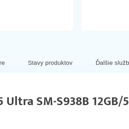
 Samsung Galaxy S24 biely
re
Stavy produktov
Ďalšie služ
 Ultra SM-S938B 12GB/
dala zlatá ruža