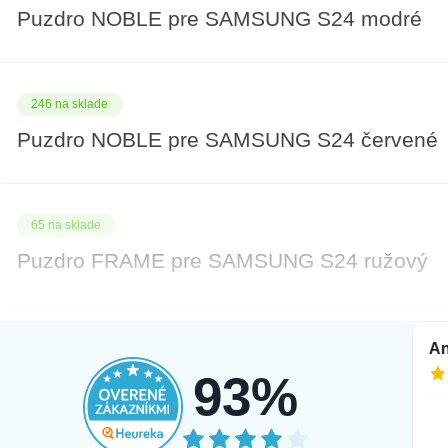
Puzdro NOBLE pre SAMSUNG S24 modré
246 na sklade
Puzdro NOBLE pre SAMSUNG S24 červené
65 na sklade
Puzdro FRAME pre SAMSUNG S24 ružový
65 na sklade
Tamara
An
5.8.2026
3.8.2026
93%
Puzdro FRAME pre SAMSUNG S24 fialová
Najprv som si objednala mobil v inej
farbe pri ktorom mi az po troch dnoch