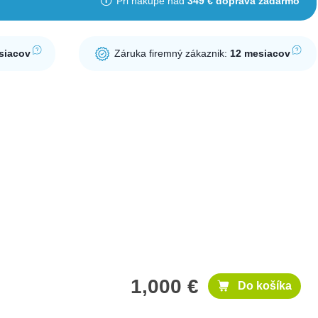
Pri nákupe nad
349 € doprava zadarmo
siacov
Záruka firemný zákaznik:
12 mesiacov
1,000 €
Do košíka