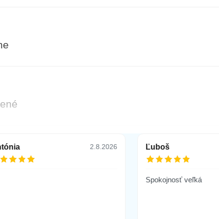
ne
vené
tónia
Ľuboš
2.8.2026
 S24 Plus lapač snov zelený
Spokojnosť veľká