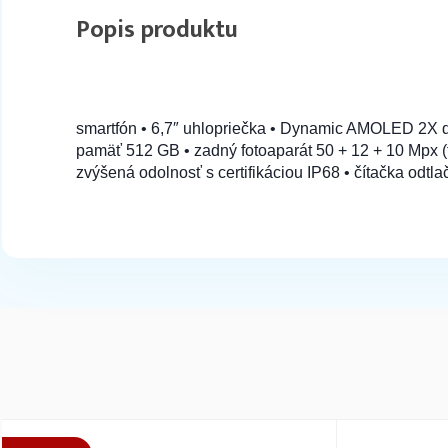
188 na sklade
Popis produktu
FRAME puzdro pre SAMSUNG S24 Plus fial
smartfón • 6,7″ uhlopriečka • Dynamic AMOLED 2X d
pamäť 512 GB • zadný fotoaparát 50 + 12 + 10 Mpx (f/
zvýšená odolnosť s certifikáciou IP68 • čítačka odtla
array(9) { [0]=> int(123105) [1]=> int(21497) [2]=> int(230150) [