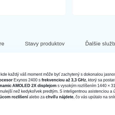
us lapač snov fialová
ené
re
Stavy produktov
Ďalšie služ
ová
 a kde každý váš moment môže byť zachytený s dokonalou jasno
ocesor
Exynos 2400 s
frekvenciou až 3,3 GHz
, ktorý sa posta
ynamic AMOLED 2X displejom
s vysokým rozlíšením 1440 × 3
lynulejší než kedykoľvek predtým. S inteligentnou asistenciou a
purová
júcom rozlíšení
alebo za
chvíľu nájdete
, čo vás upútalo na sní