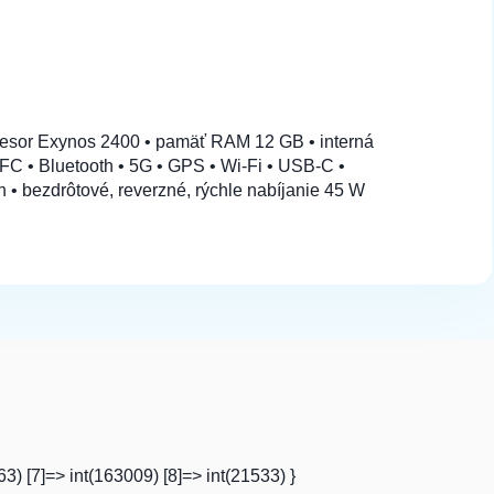
14,90 €
Do košíka
ocesor Exynos 2400 • pamäť RAM 12 GB • interná
 NFC • Bluetooth • 5G • GPS • Wi-Fi • USB-C •
Ah • bezdrôtové, reverzné, rýchle nabíjanie 45 W
63) [7]=> int(163009) [8]=> int(21533) }