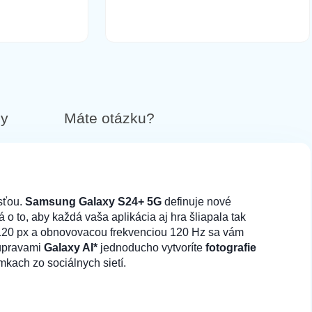
14,90 €
Do košíka
by
Máte otázku?
14,90 €
Do košíka
sťou.
Samsung Galaxy S24+ 5G
definuje nové
rá o to, aby každá vaša aplikácia aj hra šliapala tak
120 px a obnovovacou frekvenciou 120 Hz sa vám
14,90 €
Do košíka
 úpravami
Galaxy AI*
jednoducho vytvoríte
fotografie
mkach zo sociálnych sietí.