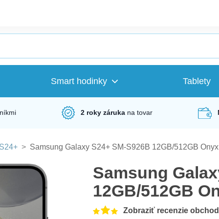
Smart hodinky
Tablety
níkmi
2 roky záruka
na tovar
S24+
>
Samsung Galaxy S24+ SM-S926B 12GB/512GB Onyx 
Samsung Galax
12GB/512GB On
Zobraziť recenzie obcho