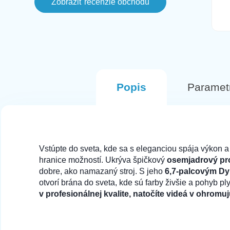
MEZZO Knižkové puzdro na SAMSUNG S24 Pl
Zobraziť recenzie obchodu
este aj v ten den svietil ako
naskladneny na stranke, avsak
komunikacia bola fajn a objednala som
si inu farbu. Tento Mobil prisiel hned na
500 na sklade
druhy den v perfektnom stave.
FRAME puzdro pre SAMSUNG S24 Plus zel
Odporucam
Popis
Paramet
172 na sklade
FRAME puzdro pre SAMSUNG S24 Plus ruž
Vstúpte do sveta, kde sa s eleganciou spája výkon
hranice možností. Ukrýva špičkový
osemjadrový pr
dobre, ako namazaný stroj. S jeho
6,7-palcovým D
217 na sklade
otvorí brána do sveta, kde sú farby živšie a pohyb p
FRAME puzdro pre SAMSUNG S24 Plus pur
v profesionálnej kvalite, natočíte videá v ohromu