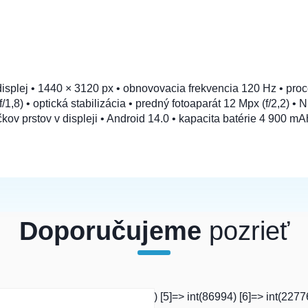
ová
isplej • 1440 × 3120 px • obnovovacia frekvencia 120 Hz • pr
1,8) • optická stabilizácia • predný fotoaparát 12 Mpx (f/2,2) •
čkov prstov v displeji • Android 14.0 • kapacita batérie 4 900 m
Doporučujeme
pozrieť
3]=> int(233684) [4]=> int(231013) [5]=> int(86994) [6]=> int(2277