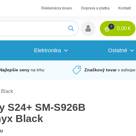
Reklamácia tovaru
Doprava a platba
Kontakt
0
0,00
€
Elektronika
Ostatné
Najlepšie ceny
na trhu
Značkový tovar
v eshope
Black
y S24+ SM-S926B
yx Black
du