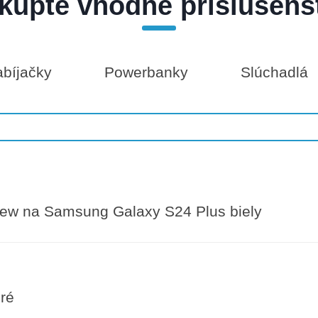
kúpte vhodné príslušens
bíjačky
Powerbanky
Slúchadlá
iew na Samsung Galaxy S24 Plus biely
ré