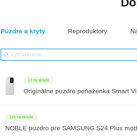
Do
Darčeková poukážka 300€
12 na sklade
Púzdra a kryty
Reproduktory
Na
Vhodné príslušenstvo
Darčeková poukážka 25€
Vhodné príslušenstvo search
Search content
13 na sklade
Originálne puzdro peňaženka Smart V
166 na sklade
NOBLE puzdro pre SAMSUNG S24 Plus mod