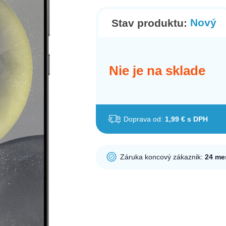
Nový
Stav produktu:
Nie je na sklade
Doprava od:
1,99 € s DPH
Záruka koncový zákaznik:
24 me