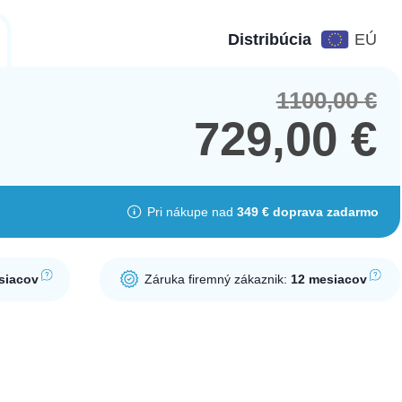
Distribúcia
EÚ
1100,00
€
Orig
Cur
pric
pric
729,00
€
was
is:
1100
729,
Pri nákupe nad
349 € doprava zadarmo
siacov
Záruka firemný zákaznik:
12 mesiacov