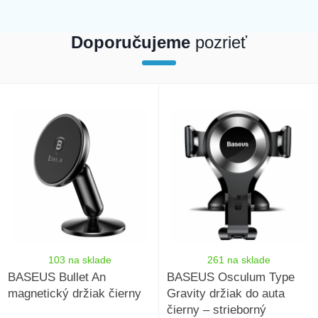
Doporučujeme
pozrieť
 int(21497) [2]=> int(230150) [3]=>
int(233718) [6]=> int(233684) [7]=>
int(163009) [10]=> int(21533) }
103 na sklade
261 na sklade
BASEUS Bullet An
BASEUS Osculum Type
magnetický držiak čierny
Gravity držiak do auta
čierny – strieborný