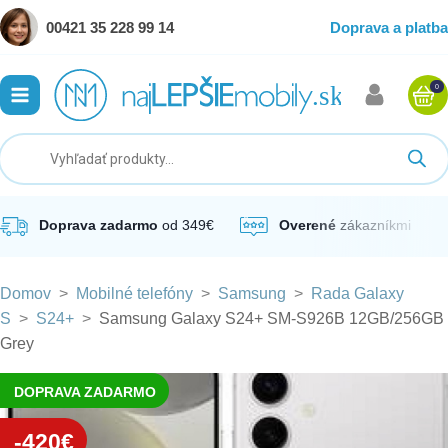
00421 35 228 99 14
Doprava a platba
0
ubmenu
ubmenu
ubmenu
Doprava zadarmo
od 349€
Overené
zákazníkmi
Domov
>
Mobilné telefóny
>
Samsung
>
Rada Galaxy
ubmenu
S
>
S24+
>
Samsung Galaxy S24+ SM-S926B 12GB/256GB
Grey
ubmenu
DOPRAVA ZADARMO
-420€