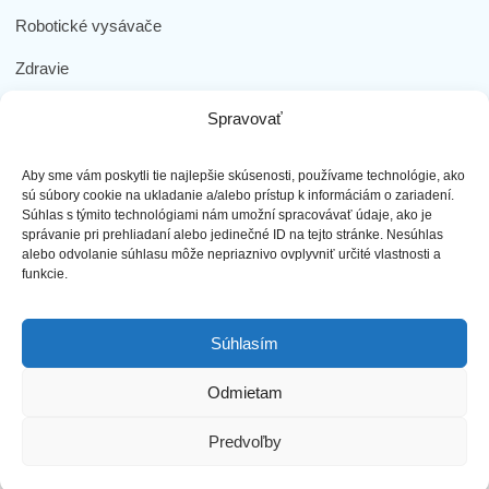
Robotické vysávače
Zdravie
Elektromobilita
Spravovať
Herná zóna
Aby sme vám poskytli tie najlepšie skúsenosti, používame technológie, ako
Dôležité odkazy
sú súbory cookie na ukladanie a/alebo prístup k informáciám o zariadení.
Súhlas s týmito technológiami nám umožní spracovávať údaje, ako je
správanie pri prehliadaní alebo jedinečné ID na tejto stránke. Nesúhlas
Obchodné podmienky
alebo odvolanie súhlasu môže nepriaznivo ovplyvniť určité vlastnosti a
funkcie.
Ochrana osobných údajov
Doprava a platba
Súhlasím
Reklamácia tovaru
Odmietam
Predvoľby
najLEPŠIEmobily s.r.o. - Všetky práva vyhradené ©2023