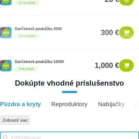
12 na sklade
Darčeková poukážka 300€
300 €
14 na sklade
Darčeková poukážka 1000€
1,000 €
8 na sklade
Dokúpte vhodné príslušenstvo
Darčeková poukážka 50€
50 €
5 na sklade
Púzdra a kryty
Reproduktory
Nabíjačky
P
Vhodné príslušenstvo
Zobraziť viac
Vhodné príslušenstvo search
Search content