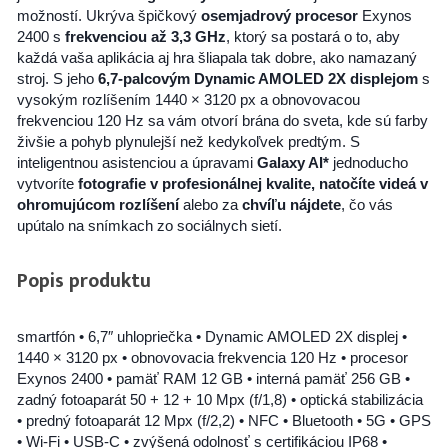
možností. Ukrýva špičkový
osemjadrový procesor
Exynos
FRAME puzdro pre SAMSUNG S24 Plus ružová
14,90 €
2400 s
frekvenciou až 3,3 GHz
, ktorý sa postará o to, aby
172 na sklade
každá vaša aplikácia aj hra šliapala tak dobre, ako namazaný
stroj. S jeho
6,7-palcovým Dynamic AMOLED 2X displejom
s
vysokým rozlíšením 1440 × 3120 px a obnovovacou
frekvenciou 120 Hz sa vám otvorí brána do sveta, kde sú farby
FRAME puzdro pre SAMSUNG S24 Plus purpurová
živšie a pohyb plynulejší než kedykoľvek predtým. S
14,90 €
217 na sklade
inteligentnou asistenciou a úpravami
Galaxy AI*
jednoducho
vytvoríte
fotografie v profesionálnej kvalite, natočíte videá v
ohromujúcom rozlíšení
alebo za
chvíľu nájdete
, čo vás
upútalo na snímkach zo sociálnych sietí.
Popis produktu
smartfón • 6,7″ uhlopriečka • Dynamic AMOLED 2X displej •
1440 × 3120 px • obnovovacia frekvencia 120 Hz • procesor
Exynos 2400 • pamäť RAM 12 GB • interná pamäť 256 GB •
zadný fotoaparát 50 + 12 + 10 Mpx (f/1,8) • optická stabilizácia
• predný fotoaparát 12 Mpx (f/2,2) • NFC • Bluetooth • 5G • GPS
• Wi-Fi • USB-C • zvýšená odolnosť s certifikáciou IP68 •