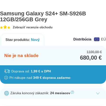
Samsung Galaxy S24+ SM-S926B
12GB/256GB Grey
Zobraziť recenzie obchodu
Distribúcia
EÚ
Stav produktu:
Nový
1100,00
€
Or
Cu
Nie je na sklade
680,00
€
pr
pr
wa
is:
11
68
Doprava od:
1,99 € s DPH
Pri nákupe nad
349 € doprava zadarmo
Záruka koncový zákaznik:
24 mesiacov
Ak nakúpite tento produkt ako koncový zákazník, dostávate na