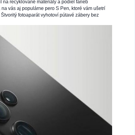
 na recyklované materiály a podiel farieb
 na vás aj populárne pero S Pen, ktoré vám ušetrí
 Štvoritý fotoaparát vyhotoví pútavé zábery bez
12,90 €
Do košíka