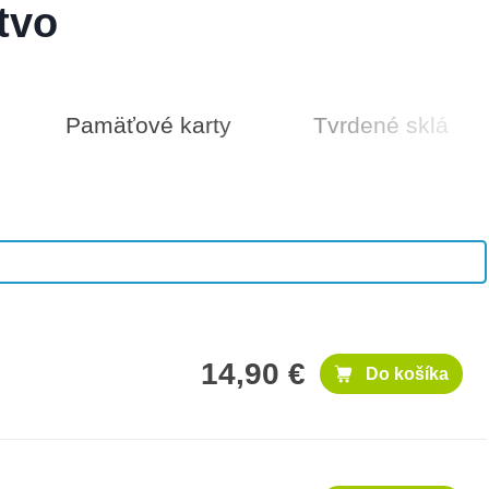
100 €
Do košíka
tvo
Pamäťové karty
Tvrdené sklá
500 €
Do košíka
14,90 €
Do košíka