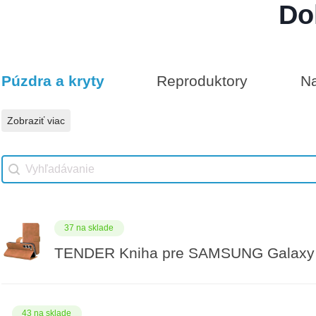
Do
Darčeková poukážka 100€
9 na sklade
Púzdra a kryty
Reproduktory
Na
Vhodné príslušenstvo
Darčeková poukážka 500€
Zobraziť viac
Vhodné príslušenstvo search
Search content
37 na sklade
TENDER Kniha pre SAMSUNG Galaxy 
43 na sklade