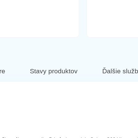
3 Ultra 5G Green
ová
re
Stavy produktov
Ďalšie služ
rne
tra zelená