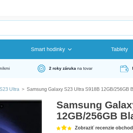
Smart hodinky
Tablety
níkmi
2 roky záruka
na tovar
S23 Ultra
>
Samsung Galaxy S23 Ultra S918B 12GB/256GB B
Samsung Galaxy
12GB/256GB Bl
Zobraziť recenzie obcho