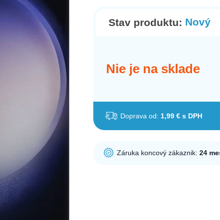
Nový
Stav produktu:
Nie je na sklade
Doprava od:
1,99 € s DPH
Záruka koncový zákaznik:
24 me