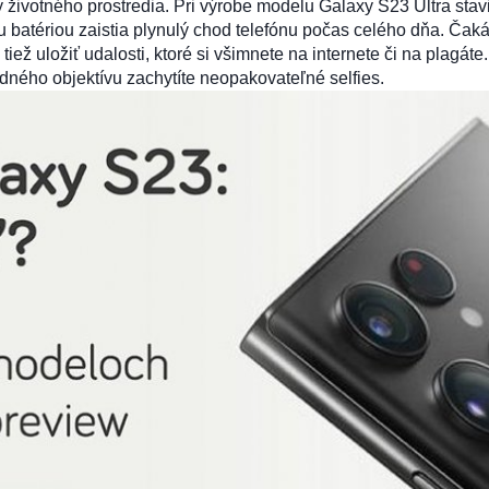
životného prostredia. Pri výrobe modelu Galaxy S23 Ultra stavil
 batériou zaistia plynulý chod telefónu počas celého dňa. Čaká
 uložiť udalosti, ktoré si všimnete na internete či na plagáte.
ného objektívu zachytíte neopakovateľné selfies.
ené