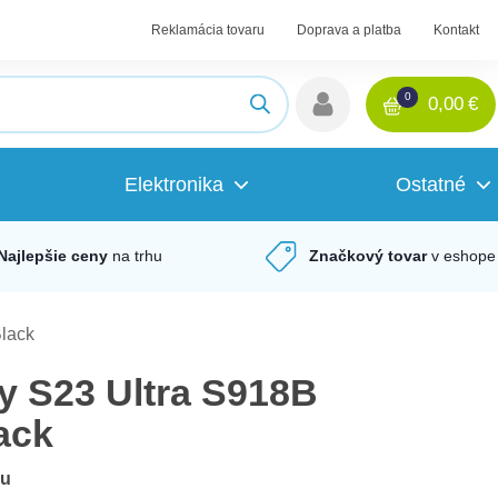
Reklamácia tovaru
Doprava a platba
Kontakt
0
0,00
€
Elektronika
Ostatné
Najlepšie ceny
na trhu
Značkový tovar
v eshope
lack
 S23 Ultra S918B
ack
du