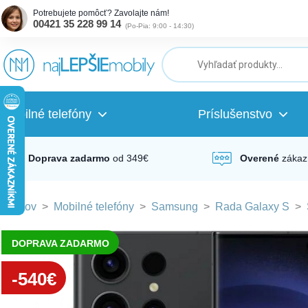
Potrebujete pomôcť? Zavolajte nám!
00421 35 228 99 14
(
Po-Pia: 9:00 - 14:30
)
ubmenu
ubmenu
Mobilné telefóny
Príslušenstvo
ubmenu
Doprava zadarmo
od 349€
Overené
zákaz
Domov
>
Mobilné telefóny
>
Samsung
>
Rada Galaxy S
>
ubmenu
DOPRAVA ZADARMO
ubmenu
-540€