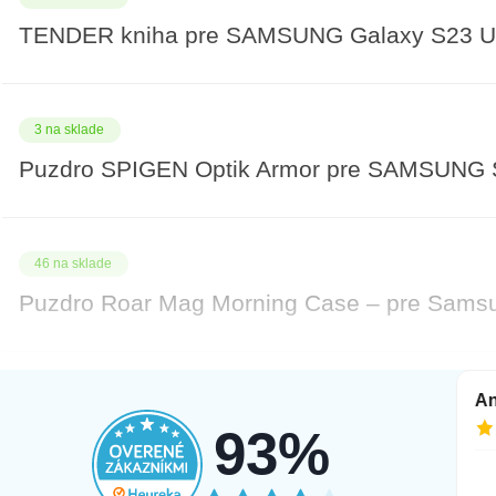
TENDER kniha pre SAMSUNG Galaxy S23 Ult
3 na sklade
Puzdro SPIGEN Optik Armor pre SAMSUNG 
46 na sklade
Puzdro Roar Mag Morning Case – pre Samsun
7 na sklade
Tamara
An
5.8.2026
3.8.2026
93%
Puzdro Roar Mag Morning Case – pre Samsun
Najprv som si objednala mobil v inej