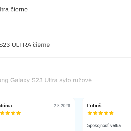
ra čierne
S23 ULTRA čierne
g Galaxy S23 Ultra sýto ružové
tónia
Ľuboš
2.8.2026
g Galaxy S23 Ultra fialové
Spokojnosť veľká