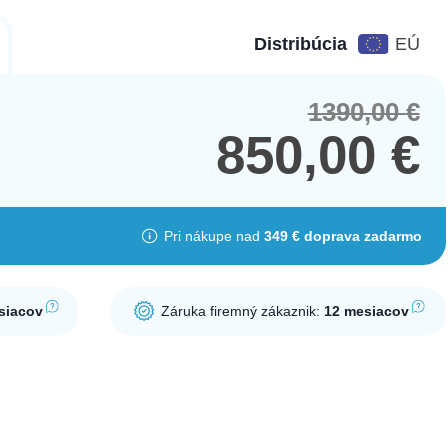
Distribúcia
EÚ
1390,00
€
Orig
Cur
pric
pric
850,00
€
was
is:
1390
850,
Pri nákupe nad
349 € doprava zadarmo
siacov
Záruka firemný zákaznik:
12 mesiacov