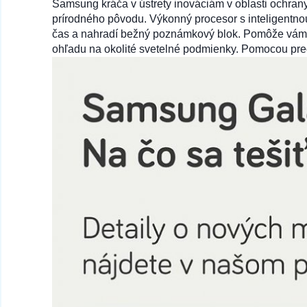
Samsung kráča v ústrety inováciám v oblasti ochrany 
prírodného pôvodu. Výkonný procesor s inteligentnou
čas a nahradí bežný poznámkový blok. Pomôže vám tiež
79 na sklade
ohľadu na okolité svetelné podmienky. Pomocou pred
FRAME puzdro pre SAMSUNG S23 Ultra zel