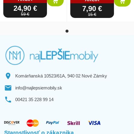
24,90 €
7,90 €
59 €
15 €
Komárňanská 10523/61A, 940 02 Nové Zámky
info@najlepsiemobily.sk
00421 35 228 99 14
Starostlivosť o zákaznika