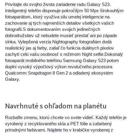
Privítajte do svojho života zariadenie radu Galaxy S23.
Inteligentný telefón disponuje pokročilým 50 Mpx širokouhlým
fotoaparátom, ktorý využíva silu umelej inteligencie na
zachovanie aj tých najmenších detailov všetkých vašich
fotografií.S dokumentovaním svojich jedinečných
dobrodružstiev už nebudete musieť prestať ani po západe
slnka. Vylepšená verzia Nightography fotografiám dodá
realistický jas aj farby, zatiaľ čo funkcia duálnych pixelov
zachytí celú vašu osobnosť s režimom Night selfie.Dokonalý
fotoaparát mobilného telefónu Samsung Galaxy S23 potom
doplní vysoký výpočtový výkon revolučného procesora
Qualcomm Snapdragon 8 Gen 2 a odladený ekosystém
Galaxy.
Navrhnuté s ohľadom na planétu
Rozbaľte zmenu, ktorú chcete vo svete vidieť. Každý telefón je
vyrobený z recyklovaného skla a PET fólie a zafarbený
prírodnými farbivami. Nájdete ho v krabičke vyrobenej z