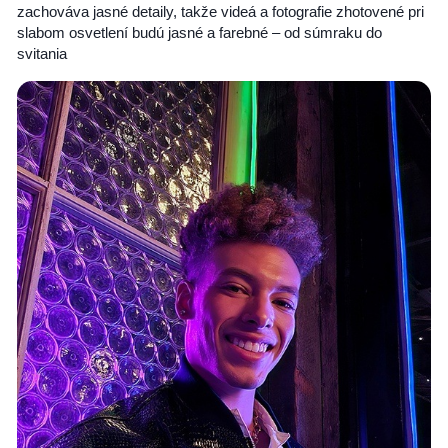
zachováva jasné detaily, takže videá a fotografie zhotovené pri
slabom osvetlení budú jasné a farebné – od súmraku do
svitania