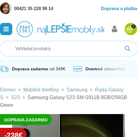
00421 35 228 99 14
Doprava a platba
0
ubmenu
ubmenu
ubmenu
Doprava zadarmo
od 349€
Overené
zákazníkmi
Domov
>
Mobilné telefóny
>
Samsung
>
Rada Galaxy
ubmenu
S
>
S23
>
Samsung Galaxy S23 SM-S911B 8GB/256GB
Green
ubmenu
DOPRAVA ZADARMO
-238€