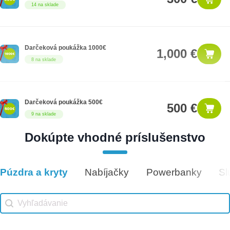
14 na sklade
Darčeková poukážka 1000€
1,000 €
8 na sklade
Darčeková poukážka 500€
500 €
9 na sklade
Dokúpte vhodné príslušenstvo
Darčeková poukážka 50€
50 €
5 na sklade
Púzdra a kryty
Nabíjačky
Powerbanky
Sl
Vhodné príslušenstvo
Vhodné príslušenstvo search
Search content