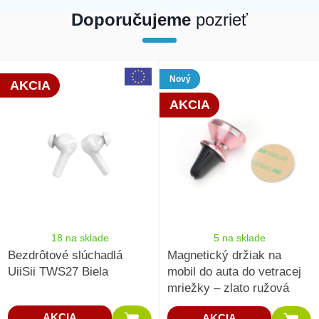
Doporučujeme
pozrieť
array(4) { [0]=> int(217722) [1]=> int(216429) [2]=> int(202442) [5]=>
Nový
AKCIA
int(154416) }
AKCIA
18 na sklade
5 na sklade
Bezdrôtové slúchadlá
‎Magnetický držiak na
UiiSii TWS27 Biela‎
mobil do auta do vetracej
mriežky – zlato ružová
AKCIA
AKCIA