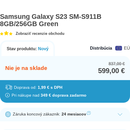
Samsung Galaxy S23 SM-S911B
8GB/256GB Green
Zobraziť recenzie obchodu
Distribúcia
EÚ
Stav produktu:
Nový
837,00
€
Or
Cu
Nie je na sklade
599,00
€
pr
pr
wa
is:
83
59
Doprava od:
1,99 € s DPH
Pri nákupe nad
349 € doprava zadarmo
Záruka koncový zákaznik:
24 mesiacov
Ak nakúpite tento produkt ako koncový zákazník, dostávate na