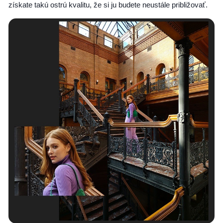
získate takú ostrú kvalitu, že si ju budete neustále približovať.