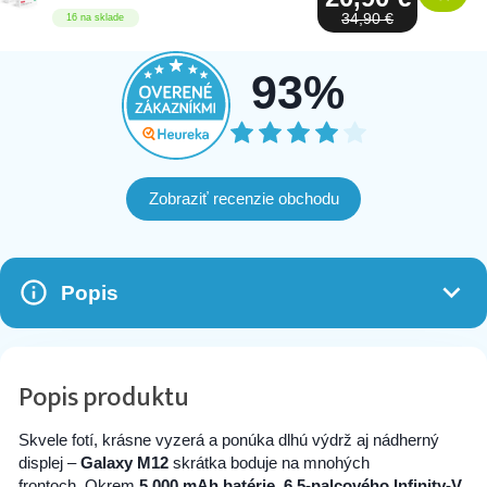
34,90 €
16 na sklade
93%
Zobraziť recenzie obchodu
Popis
Popis produktu
Skvele fotí, krásne vyzerá a ponúka dlhú výdrž aj nádherný
displej –
Galaxy M12
skrátka boduje na mnohých
frontoch. Okrem
5 000 mAh batérie
,
6,5-palcového Infinity-V