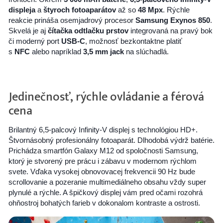
displeja
a
štyroch fotoaparátov
až so
48 Mpx
. Rýchle
reakcie prináša osemjadrový procesor
Samsung Exynos 850
.
Skvelá je aj
čítačka odtlačku prstov
integrovaná na pravý bok
či moderný port
USB-C
, možnosť bezkontaktne platiť
s
NFC
alebo napríklad
3,5 mm jack
na slúchadlá.
Jedinečnosť, rýchle ovládanie a férová
cena
Brilantný 6,5-palcový Infinity-V displej s technológiou HD+.
Štvornásobný profesionálny fotoaparát. Dlhodobá výdrž batérie.
Prichádza smartfón Galaxy M12 od spoločnosti Samsung,
ktorý je stvorený pre prácu i zábavu v modernom rýchlom
svete. Vďaka vysokej obnovovacej frekvencii 90 Hz bude
scrollovanie a pozeranie multimediálneho obsahu vždy super
plynulé a rýchle. A špičkový displej vám pred očami rozohrá
ohňostroj bohatých farieb v dokonalom kontraste a ostrosti.