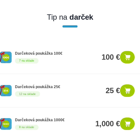
Ak nakúpite tento produkt ako firemný zákazník, dostávate na
produkt zákonnú lehotu na záruku na 12 mesiacov. Ak chcete
nakupovať ako firemný zákazník, musíte sa pred nákupom
Tip na
darček
registrovať. Registrácia podlieha overeniu.
Darčeková poukážka 100€
100 €
7 na sklade
Darčeková poukážka 25€
25 €
12 na sklade
Darčeková poukážka 1000€
1,000 €
8 na sklade