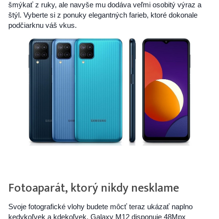
šmýkať z ruky, ale navyše mu dodáva veľmi osobitý výraz a
štýl. Vyberte si z ponuky elegantných farieb, ktoré dokonale
podčiarknu váš vkus.
Fotoaparát, ktorý nikdy nesklame
Svoje fotografické vlohy budete môcť teraz ukázať naplno
kedykoľvek a kdekoľvek. Galaxy M12 disponuje 48Mpx