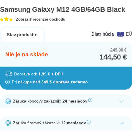
Samsung Galaxy M12 4GB/64GB Black
Zobraziť recenzie obchodu
Distribúcia
EÚ
Stav produktu:
249,00
€
Or
Cu
Nie je na sklade
144,50
€
pr
pr
wa
is:
24
14
Doprava od:
1,99 € s DPH
Pri nákupe nad
349 € doprava zadarmo
Záruka koncový zákaznik:
24 mesiacov
Ak nakúpite tento produkt ako koncový zákazník, dostávate na
produkt zákonnú lehotu na záruku na 24 mesiacov. Nie je
Záruka firemný zákaznik:
12 mesiacov
potrebná registrácia zákazníckeho účtu.