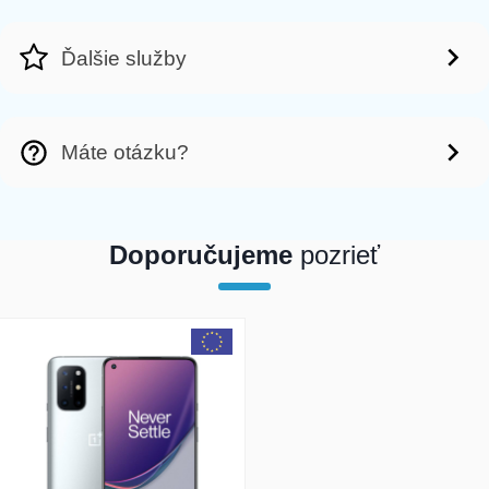
Ďalšie služby
Máte otázku?
Doporučujeme
pozrieť
array(1) { [0]=> int(14406) }