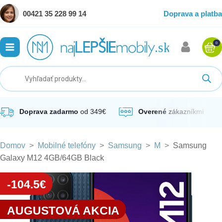
00421 35 228 99 14
Doprava a platba
0
ubmenu
ubmenu
ubmenu
Doprava zadarmo
od 349€
Overené
zákazníkmi
Domov
>
Mobilné telefóny
>
Samsung
>
M
>
Samsung
ubmenu
Galaxy M12 4GB/64GB Black
ubmenu
-104.5€
AUGUSTOVÁ AKCIA