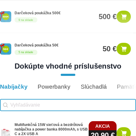
Darčeková poukážka 500€
500 €
9 na sklade
Darčeková poukážka 50€
50 €
5 na sklade
Dokúpte vhodné príslušenstvo
Darčeková poukážka 300€
300 €
14 na sklade
Nabíjačky
Powerbanky
Slúchadlá
Pamäťo
Vhodné príslušenstvo
Vhodné príslušenstvo search
Search content
Multifunkčná 15W sieťová a bezdrôtová
AKCIA
nabíjačka a power banka 8000mAh, s USB
20,90 €
C a 2X USB A