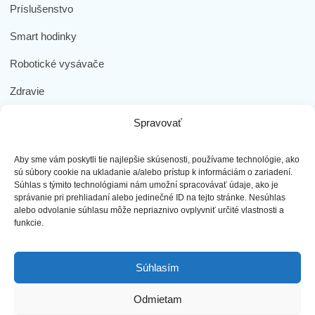
Príslušenstvo
Smart hodinky
Robotické vysávače
Zdravie
Elektromobilita
Spravovať
Herná zóna
Aby sme vám poskytli tie najlepšie skúsenosti, používame technológie, ako
Dôležité odkazy
sú súbory cookie na ukladanie a/alebo prístup k informáciám o zariadení.
Súhlas s týmito technológiami nám umožní spracovávať údaje, ako je
správanie pri prehliadaní alebo jedinečné ID na tejto stránke. Nesúhlas
Obchodné podmienky
alebo odvolanie súhlasu môže nepriaznivo ovplyvniť určité vlastnosti a
funkcie.
Ochrana osobných údajov
Doprava a platba
Súhlasím
Reklamácia tovaru
Odmietam