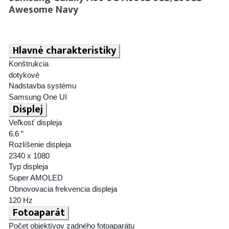
Awesome Navy
Hlavné charakteristiky
Konštrukcia
dotykové
Nadstavba systému
Samsung One UI
Displej
Veľkosť displeja
6.6 ”
Rozlíšenie displeja
2340 x 1080
Typ displeja
Super AMOLED
Obnovovacia frekvencia displeja
120 Hz
Fotoaparát
Počet objektívov zadného fotoaparátu