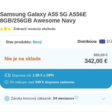
Samsung Galaxy A55 5G A556E
8GB/256GB Awesome Navy
Zobraziť recenzie obchodu
Distribúcia
EÚ
Stav produktu:
Nový
469,00
€
Or
Cu
Nie je na sklade
342,00
€
pr
pr
wa
is:
46
34
Doprava od:
1,99 € s DPH
Pri nákupe nad
349 € doprava zadarmo
Záruka koncový zákaznik:
24 mesiacov
Ak nakúpite tento produkt ako koncový zákazník, dostávate na