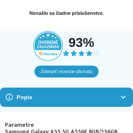
Nenašlo sa žiadne príslušenstvo.
93%
Zobraziť recenzie obchodu
Popis
Parametre
Samsung Galaxy A55 5G A556E 8GB/256GB