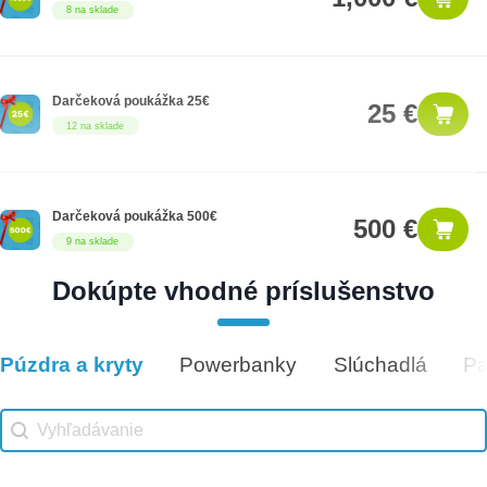
8 na sklade
Darčeková poukážka 25€
25 €
12 na sklade
Darčeková poukážka 500€
500 €
9 na sklade
Dokúpte vhodné príslušenstvo
Darčeková poukážka 50€
50 €
5 na sklade
Púzdra a kryty
Powerbanky
Slúchadlá
Pa
Vhodné príslušenstvo
Vhodné príslušenstvo search
Search content