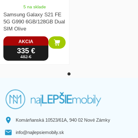
5 na sklade
Samsung Galaxy S21 FE
5G G990 6GB/128GB Dual
SIM Olive
AKCIA
335 €
482 €
Komárňanská 10523/61A, 940 02 Nové Zámky
info@najlepsiemobily.sk