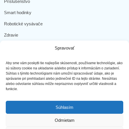
Príslušenstvo
Smart hodinky
Robotické vysávače
Zdravie
Elektromobilita
Spravovať
Herná zóna
Aby sme vám poskytli tie najlepšie skúsenosti, používame technológie, ako
Dôležité odkazy
sú súbory cookie na ukladanie a/alebo prístup k informáciám o zariadení.
Súhlas s týmito technológiami nám umožní spracovávať údaje, ako je
správanie pri prehliadaní alebo jedinečné ID na tejto stránke. Nesúhlas
Obchodné podmienky
alebo odvolanie súhlasu môže nepriaznivo ovplyvniť určité vlastnosti a
funkcie.
Ochrana osobných údajov
Doprava a platba
Súhlasím
Reklamácia tovaru
Odmietam