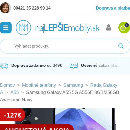
00421 35 228 99 14
Doprava a platba
0
ubmenu
ubmenu
ubmenu
Doprava zadarmo
od 349€
Overené
zákazníkmi
Domov
>
Mobilné telefóny
>
Samsung
>
Rada Galaxy
ubmenu
A
>
A55
>
Samsung Galaxy A55 5G A556E 8GB/256GB
Awesome Navy
ubmenu
-127€