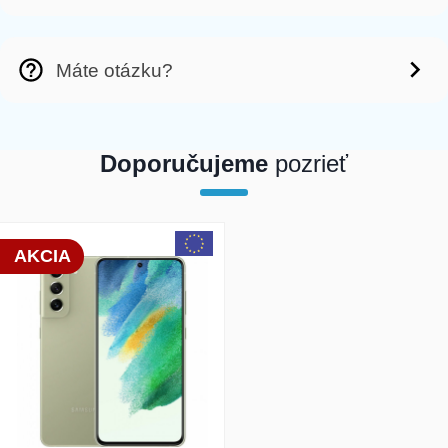
Máte otázku?
Doporučujeme
pozrieť
array(1) { [0]=> int(23608) }
AKCIA