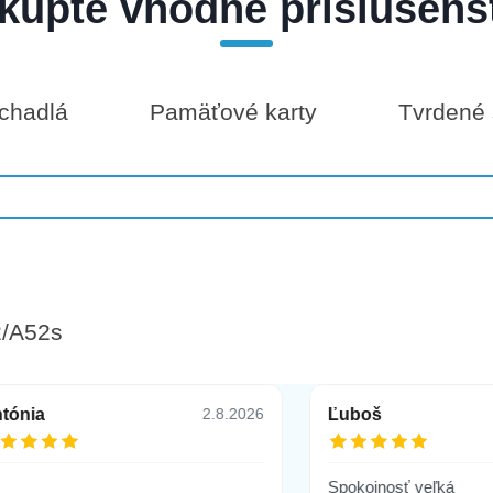
kúpte vhodné príslušens
chadlá
Pamäťové karty
Tvrdené 
2/A52s
tónia
Ľuboš
2.8.2026
Spokojnosť veľká