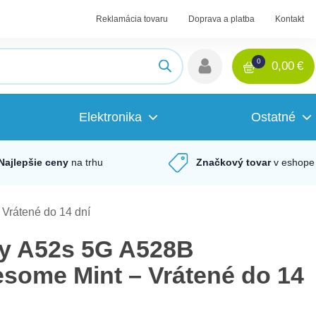
Reklamácia tovaru
Doprava a platba
Kontakt
0
0,00
€
Elektronika
Ostatné
Najlepšie ceny
na trhu
Značkový tovar
v eshope
rátené do 14 dní
y A52s 5G A528B
ome Mint – Vrátené do 14