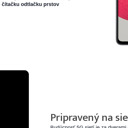
o
čítačku odtlačku prstov
Pripravený na si
Budúcnosť 5G sietí je za dverami