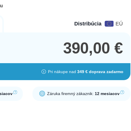
du
Distribúcia
EÚ
390,00
€
Pri nákupe nad
349 € doprava zadarmo
siacov
Záruka firemný zákaznik:
12 mesiacov