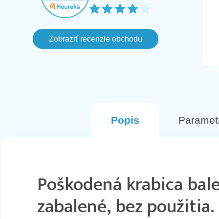
farbe pri ktorom mi az po troch dnoch
prislo ze objednavka je zrusena lebo
vlastne ho nemaju na sklade aj ked
Zobraziť recenzie obchodu
este aj v ten den svietil ako
naskladneny na stranke, avsak
komunikacia bola fajn a objednala som
si inu farbu. Tento Mobil prisiel hned na
druhy den v perfektnom stave.
Odporucam
Popis
Paramet
Poškodená krabica bale
zabalené, bez použitia.