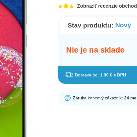
Zobraziť recenzie obcho
Nový
Stav produktu:
Nie je na sklade
Doprava od:
1,99 € s DPH
Záruka koncový zákaznik:
24 me