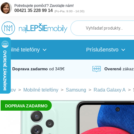
Potrebujete pomôcť? Zavolajte nám!
00421 35 228 99 14
(
Po-Pia: 9:00 - 14:30
)
ubmenu
ubmenu
Mobilné telefóny
Príslušenstvo
ubmenu
Doprava zadarmo
od 349€
Overené
zákaz
Domov
>
Mobilné telefóny
>
Samsung
>
Rada Galaxy A
>
ubmenu
DOPRAVA ZADARMO
ubmenu