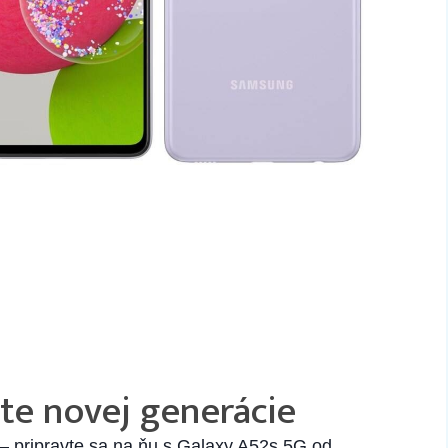
ete novej generácie
 ‒ pripravte sa na ňu s Galaxy A52s 5G od