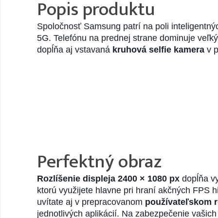
Popis produktu
Spoločnosť Samsung patrí na poli inteligentný
5G. Telefónu na prednej strane dominuje veľk
dopĺňa aj vstavaná
kruhová selfie kamera
v p
Perfektný obraz
Rozlíšenie displeja 2400 × 1080 px
dopĺňa v
ktorú využijete hlavne pri hraní akčných FPS 
uvítate aj v prepracovanom
používateľskom r
jednotlivých aplikácií. Na zabezpečenie vašic