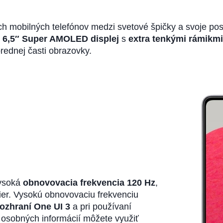
ch mobilných telefónov medzi svetové špičky a svoje po
ý
6,5″ Super AMOLED displej
s
extra tenkými rámikm
rednej časti obrazovky.
ysoká
obnovovacia frekvencia 120 Hz
,
hier. Vysokú obnovovaciu frekvenciu
ozhraní One UI 3
a pri používaní
h osobných informácií môžete využiť