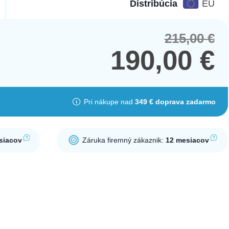
Distribúcia
EÚ
215,00
€
Orig
Cur
pric
pric
190,00
€
was
is:
215,
190,
Pri nákupe nad
349 € doprava zadarmo
siacov
Záruka firemný zákaznik:
12 mesiacov