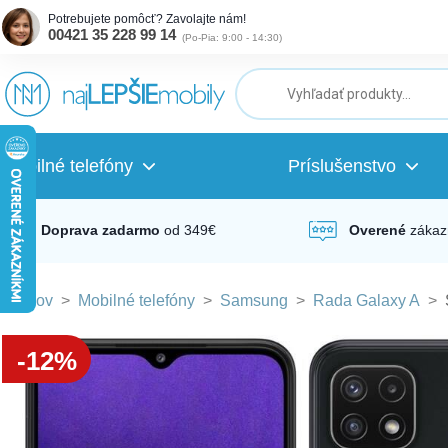
Potrebujete pomôcť? Zavolajte nám!
00421 35 228 99 14
(
Po-Pia: 9:00 - 14:30
)
ubmenu
ubmenu
Mobilné telefóny
Príslušenstvo
ubmenu
Doprava zadarmo
od 349€
Overené
zákaz
Domov
>
Mobilné telefóny
>
Samsung
>
Rada Galaxy A
>
ubmenu
-12%
ubmenu