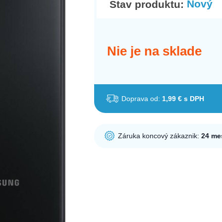
Nový
Stav produktu:
Nie je na sklade
Doprava od:
1,99 € s DPH
Záruka koncový zákaznik:
24 me