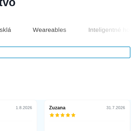
tvo
sklá
Weareables
Inteligentné ho
25 €
Do košíka
Zuzana
1.8.2026
31.7.2026