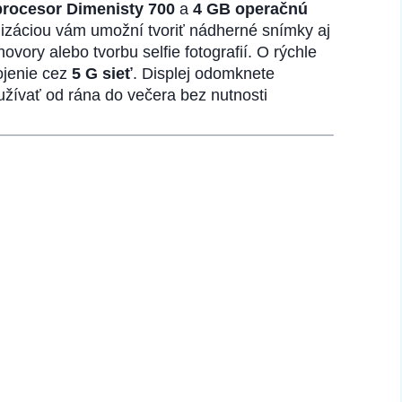
rocesor Dimenisty 700
a
4 GB operačnú
ilizáciou vám umožní tvoriť nádherné snímky aj
ovory alebo tvorbu selfie fotografií. O rýchle
ojenie cez
5 G sieť
. Displej odomknete
žívať od rána do večera bez nutnosti