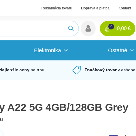
Reklamácia tovaru
Doprava a platba
Kontakt
0
0,00
€
Elektronika
Ostatné
Najlepšie ceny
na trhu
Značkový tovar
v eshope
y A22 5G 4GB/128GB Grey
du