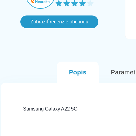
farbe pri ktorom mi az po troch dnoch
prislo ze objednavka je zrusena lebo
vlastne ho nemaju na sklade aj ked
Zobraziť recenzie obchodu
este aj v ten den svietil ako
naskladneny na stranke, avsak
komunikacia bola fajn a objednala som
si inu farbu. Tento Mobil prisiel hned na
druhy den v perfektnom stave.
Odporucam
Popis
Paramet
Samsung Galaxy A22 5G