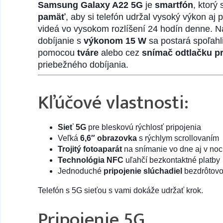
Samsung Galaxy A22 5G
je
smartfón
, ktorý
pamäť
, aby si telefón udržal vysoký výkon aj p
videá vo vysokom rozlíšení 24 hodín denne. N
dobíjanie s
výkonom 15 W
sa postará spoľahl
pomocou
tváre
alebo cez
snímač odtlačku p
priebežného dobíjania.
Kľúčové vlastnosti:
Sieť 5G
pre bleskovú rýchlosť pripojenia
Veľká
6,6″ obrazovka
s rýchlym scrollovaním
Trojitý fotoaparát
na snímanie vo dne aj v noc
Technológia NFC
uľahčí bezkontaktné platby
Jednoduché
pripojenie slúchadiel
bezdrôtovo 
Telefón s 5G sieťou s vami dokáže udržať krok.
Pripojenie 5G