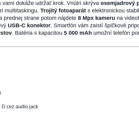
 s vami dokáže udržať krok. Vnútri skrýva
osemjadrový p
ri multitaskingu.
Trojitý fotoaparát
s elektronickou stab
a prednej strane potom nájdete
8 Mpx kameru
na videoh
ivý
USB-C konektor
. Smartfón vám zaistí špičkové prip
rstov
. Batéria s kapacitou
5 000 mAh
umožní telefón pou
i
či cez audio jack