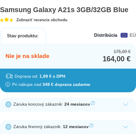
Samsung Galaxy A21s 3GB/32GB Blue
Zobraziť recenzie obchodu
Distribúcia
EÚ
Stav produktu:
175,00
€
Or
Cu
Nie je na sklade
164,00
€
pr
pr
wa
is:
17
16
Doprava od:
1,99 € s DPH
Pri nákupe nad
349 € doprava zadarmo
Záruka koncový zákaznik:
24 mesiacov
Ak nakúpite tento produkt ako koncový zákazník, dostávate na
produkt zákonnú lehotu na záruku na 24 mesiacov. Nie je
Záruka firemný zákaznik:
12 mesiacov
potrebná registrácia zákazníckeho účtu.