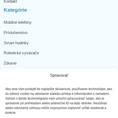
Kontakt
Kategórie
Mobilné telefóny
Príslušenstvo
Smart hodinky
Robotické vysávače
Zdravie
Elektromobilita
Spravovať
Herná zóna
Aby sme vám poskytli tie najlepšie skúsenosti, používame technológie, ako
Dôležité odkazy
sú súbory cookie na ukladanie a/alebo prístup k informáciám o zariadení.
Súhlas s týmito technológiami nám umožní spracovávať údaje, ako je
správanie pri prehliadaní alebo jedinečné ID na tejto stránke. Nesúhlas
Obchodné podmienky
alebo odvolanie súhlasu môže nepriaznivo ovplyvniť určité vlastnosti a
funkcie.
Ochrana osobných údajov