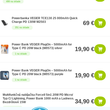
499 na sklade
Powerbanka VEGER TCE130 25 000mAh Quick
69 €
Charge PD 130W W2503
351 na sklade
Power Bank VEGER PlugOn – 5000mAh for
19,90 €
Type C PD 20W black (W0573) silver
1 na sklade
Power Bank VEGER PlugOn – 5000mAh for
19,90 €
Type C PD 20W black (W0573) purple
1 na sklade
Multifunkčná nabíjačka Forcell 5in1 20W PD Micro/
Typ C/ Lightning, Power Bank 1000 mAh a Ladness.
34,90 €
Bezdrôtové 15W
38 na sklade