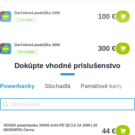
Darčeková poukážka 100€
100 €
7 na sklade
Darčeková poukážka 300€
300 €
14 na sklade
Dokúpte vhodné príslušenstvo
Darčeková poukážka 500€
500 €
9 na sklade
Powerbanky
Slúchadlá
Pamäťové karty
Vhodné príslušenstvo
Vhodné príslušenstvo search
Search content
VEGER powerbanka 30000 mAh PD QC3.0 3A 20W L30
44 €
(W3008PD) čierna