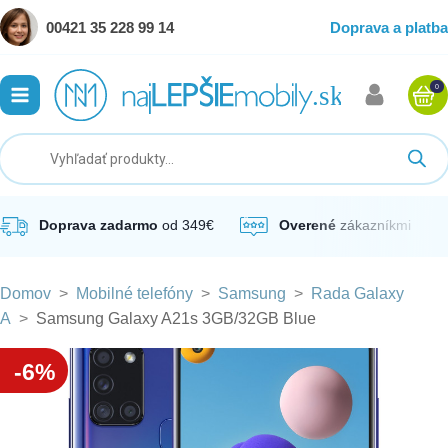
00421 35 228 99 14
Doprava a platba
0
ubmenu
ubmenu
ubmenu
Doprava zadarmo
od 349€
Overené
zákazníkmi
Domov
>
Mobilné telefóny
>
Samsung
>
Rada Galaxy
ubmenu
A
>
Samsung Galaxy A21s 3GB/32GB Blue
ubmenu
-6%