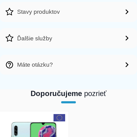
Stavy produktov
Ďalšie služby
Máte otázku?
Doporučujeme
pozrieť
array(1) { [0]=> int(20420) }