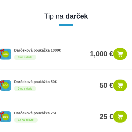
Ak nakúpite tento produkt ako firemný zákazník, dostávate na
produkt zákonnú lehotu na záruku na 12 mesiacov. Ak chcete
nakupovať ako firemný zákazník, musíte sa pred nákupom
Tip na
darček
registrovať. Registrácia podlieha overeniu.
Darčeková poukážka 1000€
1,000 €
8 na sklade
Darčeková poukážka 50€
50 €
5 na sklade
Darčeková poukážka 25€
25 €
12 na sklade