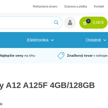
Reklamácia tovaru
Doprava a platba
Kontakt
0
0,00
€
Elektronika
Ostatné
Najlepšie ceny
na trhu
Značkový tovar
v eshope
y A12 A125F 4GB/128GB
du