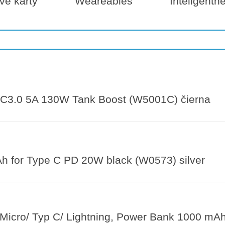
é karty
Weareables
Inteligentn
3.0 5A 130W Tank Boost (W5001C) čierna
for Type C PD 20W black (W0573) silver
 Micro/ Typ C/ Lightning, Power Bank 1000 mA