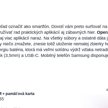
d označiť ako smartfón. Dovolí vám preto surfovať na 
yužívať rad praktických aplikácií aj zábavných hier.
Oper
aj viac aplikácií naraz. Na všetky súbory a ostatné dáta
niečo zmažete, znesie totiž uloženie nemalej zbierky h
iu batéria, ktorá má veľmi solídnu výdrž vďaka netrad
Jack (3,5mm) a USB-C. Mobilný telefón Samsung dispon
M + pamäťová karta
65