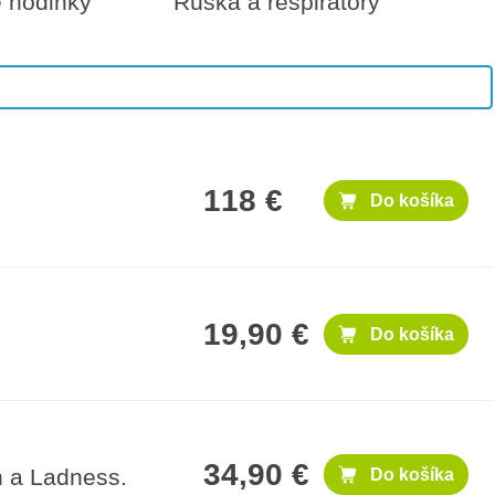
é hodinky
Rúška a respirátory
500 €
Do košíka
118 €
Do košíka
19,90 €
Do košíka
34,90 €
h a Ladness.
Do košíka