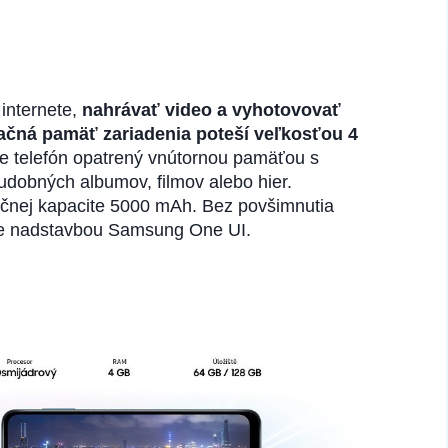
internete,
nahrávať video a vyhotovovať
ačná pamäť zariadenia
poteší veľkosťou
4
 je telefón opatrený vnútornou pamäťou s
udobných albumov, filmov alebo hier.
ičnej kapacite 5000 mAh. Bez povšimnutia
uje nadstavbou Samsung One UI.