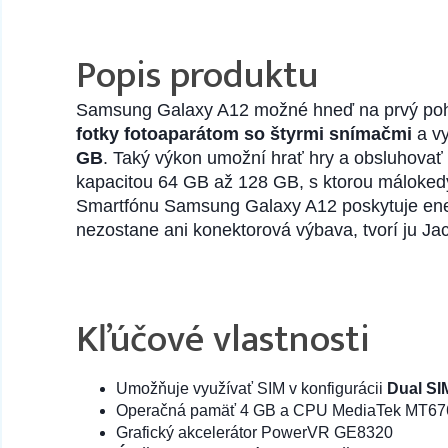
Popis produktu
Samsung Galaxy A12 možné hneď na prvý pohľa
fotky
fotoaparátom so štyrmi snímačmi
a v
GB
. Taký výkon umožní hrať hry a obsluhovať 
kapacitou 64 GB až 128 GB, s ktorou málokedy 
Smartfónu Samsung Galaxy A12 poskytuje energ
nezostane ani konektorová výbava, tvorí ju 
Kľúčové vlastnosti
Umožňuje využívať SIM v konfigurácii
Dual SI
Operačná pamäť 4 GB a CPU MediaTek MT67
Grafický akcelerátor PowerVR GE8320