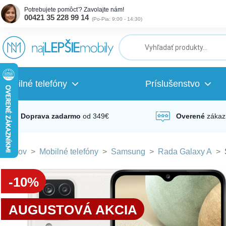
Potrebujete pomôcť? Zavolajte nám!
00421 35 228 99 14
(
Po-Pia: 9:00 - 14:30
)
ubmenu
ubmenu
Mobilné telefóny
Príslušenstvo
ubmenu
Doprava zadarmo
od 349€
Overené
zákaz
Domov
>
Mobilné telefóny
>
Samsung
>
Rada Galaxy A
>
ubmenu
-10%
ubmenu
AUGUSTOVÁ AKCIA