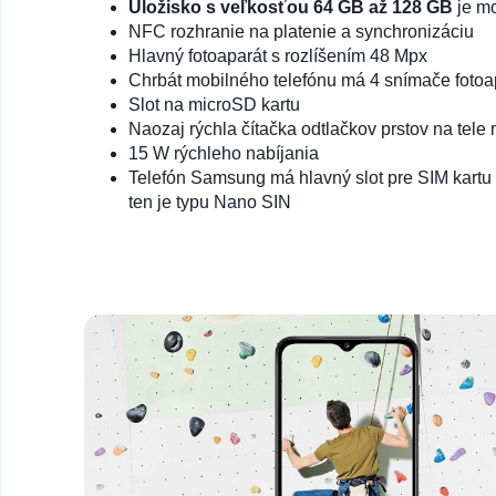
Úložisko s veľkosťou
64 GB až 128 GB
je m
NFC rozhranie na platenie a synchronizáciu
Hlavný fotoaparát s rozlíšením 48 Mpx
Chrbát mobilného telefónu má 4 snímače fotoa
Slot na microSD kartu
Naozaj rýchla čítačka odtlačkov prstov na tele
15 W rýchleho nabíjania
Telefón Samsung má hlavný slot pre SIM kartu 
ten je typu Nano SIN