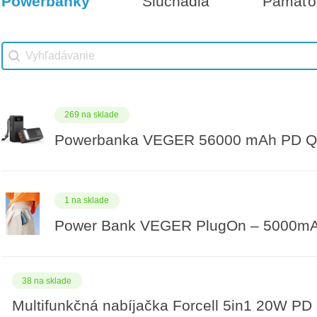
Powerbanky
Slúchadlá
Pamäťov
Vhodné príslušenstvo
Darčeková poukážka 500€
Vhodné príslušenstvo search
Search content
269 na sklade
Powerbanka VEGER 56000 mAh PD QC
1 na sklade
Power Bank VEGER PlugOn – 5000mAh 
38 na sklade
Multifunkčná nabíjačka Forcell 5in1 20W PD