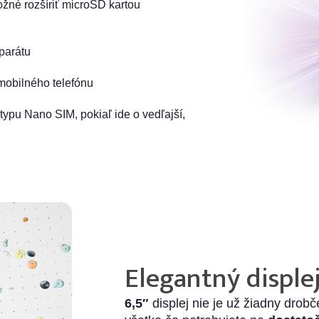
ožné rozšíriť microSD kartou
parátu
 mobilného telefónu
typu Nano SIM, pokiaľ ide o vedľajší,
Elegantný disple
6,5″
displej nie je už žiadny drobč