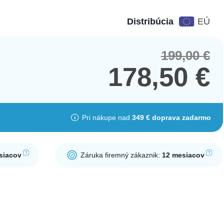
Distribúcia
EÚ
199,00
€
Orig
Cur
pric
pric
178,50
€
was
is:
199,
178,
Pri nákupe nad
349 € doprava zadarmo
siacov
Záruka firemný zákaznik:
12 mesiacov