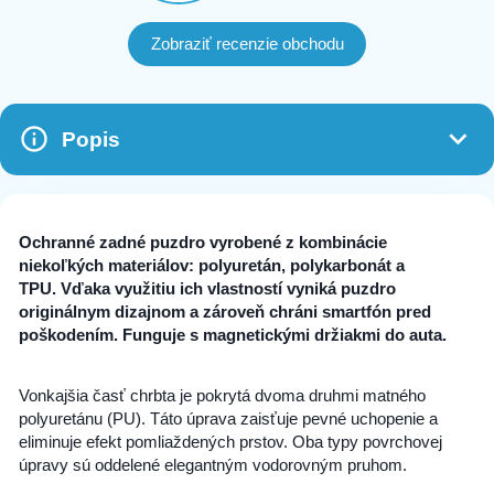
Zobraziť recenzie obchodu
Popis
Ochranné zadné puzdro vyrobené z kombinácie
niekoľkých materiálov: polyuretán, polykarbonát a
TPU.
Vďaka využitiu ich vlastností vyniká puzdro
originálnym dizajnom a zároveň chráni smartfón pred
poškodením.
Funguje s magnetickými držiakmi do auta.
Vonkajšia časť chrbta je pokrytá dvoma druhmi matného
polyuretánu (PU).
Táto úprava zaisťuje pevné uchopenie a
eliminuje efekt pomliaždených prstov.
Oba typy povrchovej
úpravy sú oddelené elegantným vodorovným pruhom.