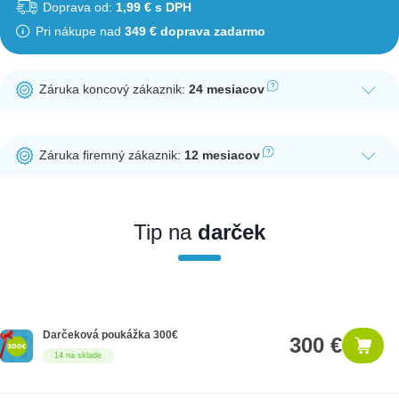
Doprava od:
1,99 € s DPH
Pri nákupe nad
349 € doprava zadarmo
Záruka koncový zákaznik:
24 mesiacov
Ak nakúpite tento produkt ako koncový zákazník, dostávate na
produkt zákonnú lehotu na záruku na 24 mesiacov. Nie je
Záruka firemný zákaznik:
12 mesiacov
potrebná registrácia zákazníckeho účtu.
Ak nakúpite tento produkt ako firemný zákazník, dostávate na
produkt zákonnú lehotu na záruku na 12 mesiacov. Ak chcete
nakupovať ako firemný zákazník, musíte sa pred nákupom
Tip na
darček
registrovať. Registrácia podlieha overeniu.
Darčeková poukážka 300€
300 €
14 na sklade