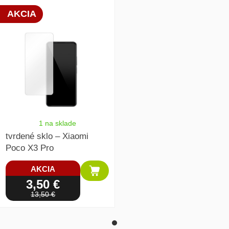
array(1) { [0]=> int(19881) }
AKCIA
1 na sklade
tvrdené sklo – Xiaomi
Poco X3 Pro
AKCIA
3,50 €
13,50 €