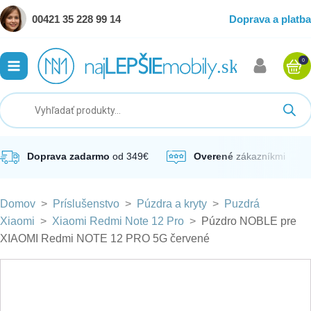
00421 35 228 99 14
Doprava a platba
0
ubmenu
ubmenu
ubmenu
Doprava zadarmo
od 349€
Overené
zákazníkmi
Domov
>
Príslušenstvo
>
Púzdra a kryty
>
Puzdrá
ubmenu
Xiaomi
>
Xiaomi Redmi Note 12 Pro
>
Púzdro NOBLE pre
XIAOMI Redmi NOTE 12 PRO 5G červené
ubmenu