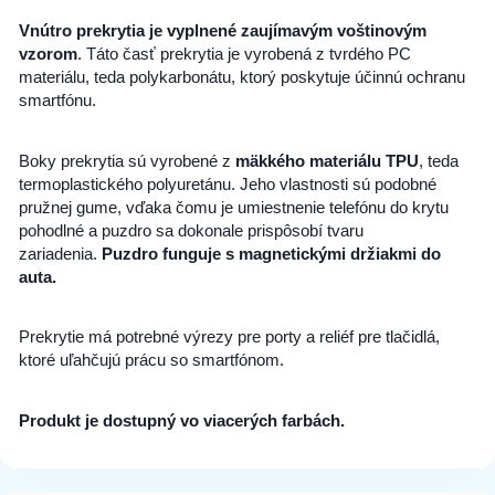
Vnútro prekrytia je vyplnené zaujímavým voštinovým
vzorom
.
Táto časť prekrytia je vyrobená z tvrdého PC
materiálu, teda polykarbonátu, ktorý poskytuje účinnú ochranu
smartfónu.
Boky prekrytia sú vyrobené z
mäkkého materiálu TPU
, teda
termoplastického polyuretánu.
Jeho vlastnosti sú podobné
pružnej gume, vďaka čomu je umiestnenie telefónu do krytu
pohodlné a puzdro sa dokonale prispôsobí tvaru
zariadenia.
Puzdro funguje s magnetickými držiakmi do
auta.
Prekrytie má potrebné výrezy pre porty a reliéf pre tlačidlá,
ktoré uľahčujú prácu so smartfónom.
Produkt je dostupný vo viacerých farbách.