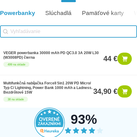
Darčeková poukážka 1000€
1,000 €
8 na sklade
Powerbanky
Slúchadlá
Pamäťové karty
Vhodné príslušenstvo
Vhodné príslušenstvo search
Search content
VEGER powerbanka 30000 mAh PD QC3.0 3A 20W L30
44 €
(W3008PD) čierna
499 na sklade
Multifunkčná nabíjačka Forcell 5in1 20W PD Micro/
Typ C/ Lightning, Power Bank 1000 mAh a Ladness.
34,90 €
Bezdrôtové 15W
38 na sklade
93%