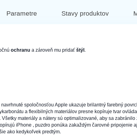
Parametre
Stavy produktov
M
točnú
ochranu
a zároveň mu pridať
štýl
.
o navrhnuté spoločnosťou Apple ukazuje brilantný farebný povr
arbonátu a flexibilných materiálov presne kopíruje tvar ovládac
Všetky materiály a nátery sú optimalizované, aby sa zabránilo 
opírujú iPhone , puzdro ponúka zakaždým čarovné pripojenie
hšie ako kedykoľvek predtým.