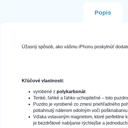
Odporucam
Popis
Úžasný spôsob, ako vášmu iPhonu poskytnúť doda
Kľúčové vlastnosti:
vyrobené z
polykarbonát
Tenké, ľahké a ľahko uchopiteľné – toto puzdr
Puzdro je vyrobené zo zmesi priehľadného polyk
potiahnutý náterom odolným voči poškriabaniu. 
Vďaka vstavaným magnetom, ktoré perfektne k
je bezdrôtové nabíjanie rýchlejšie a jednoduc