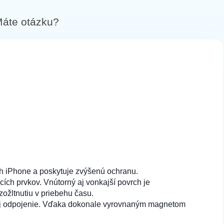
áte otázku?
ch iPhone a poskytuje zvýšenú ochranu.
ích prvkov. Vnútorný aj vonkajší povrch je
zožltnutiu v priebehu času.
 aj odpojenie. Vďaka dokonale vyrovnaným magnetom