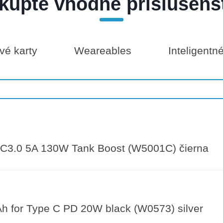
kúpte vhodné príslušens
é karty
Weareables
Inteligentn
3.0 5A 130W Tank Boost (W5001C) čierna
for Type C PD 20W black (W0573) silver