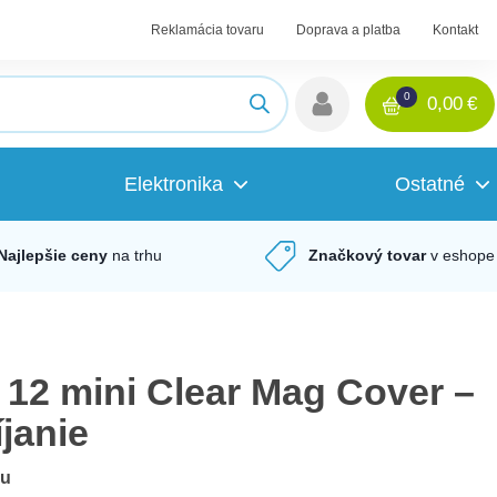
Reklamácia tovaru
Doprava a platba
Kontakt
0
0,00
€
Elektronika
Ostatné
Najlepšie ceny
na trhu
Značkový tovar
v eshope
12 mini Clear Mag Cover –
janie
du