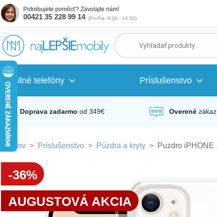
Potrebujete pomôcť? Zavolajte nám!
00421 35 228 99 14
(
Po-Pia: 9:00 - 14:30
)
ubmenu
ubmenu
Mobilné telefóny
Príslušenstvo
ubmenu
Doprava zadarmo
od 349€
Overené
zákaz
Domov
>
Príslušenstvo
>
Púzdra a kryty
>
Puzdro iPHONE 1
ubmenu
-36%
ubmenu
AUGUSTOVÁ AKCIA