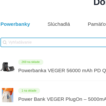
Do
Darčeková poukážka 500€
12 na sklade
Powerbanky
Slúchadlá
Pamäťov
Vhodné príslušenstvo
Darčeková poukážka 25€
Vhodné príslušenstvo search
Search content
269 na sklade
Powerbanka VEGER 56000 mAh PD QC
1 na sklade
Power Bank VEGER PlugOn – 5000mAh 