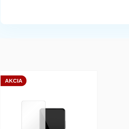
array(1) { [0]=> int(19833) }
AKCIA