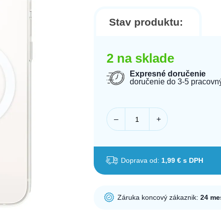
Stav produktu:
2 na sklade
Expresné doručenie
doručenie do 3-5 pracovn
–
+
Doprava od:
1,99 € s DPH
Záruka koncový zákaznik:
24 me