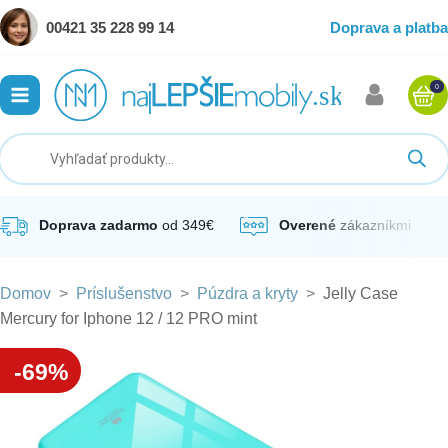
00421 35 228 99 14
Doprava a platba
0
ubmenu
ubmenu
ubmenu
Doprava zadarmo
od 349€
Overené
zákazníkmi
Domov
>
Príslušenstvo
>
Púzdra a kryty
>
Jelly Case
ubmenu
Mercury for Iphone 12 / 12 PRO mint
ubmenu
-69%