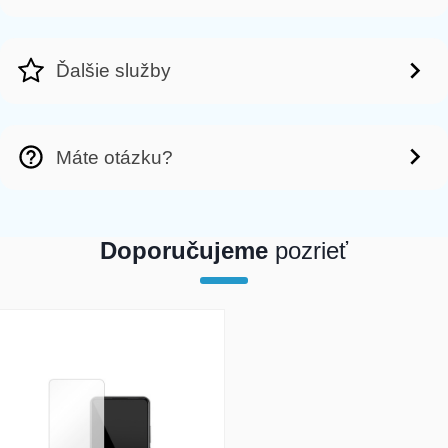
Ďalšie služby
Máte otázku?
Doporučujeme
pozrieť
array(1) { [0]=> int(21494) }