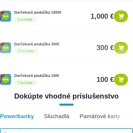
Darčeková poukážka 1000€
1,000 €
8 na sklade
Darčeková poukážka 300€
300 €
14 na sklade
Darčeková poukážka 100€
100 €
7 na sklade
Dokúpte vhodné príslušenstvo
Darčeková poukážka 25€
25 €
12 na sklade
Powerbanky
Slúchadlá
Pamäťové karty
Vhodné príslušenstvo
Vhodné príslušenstvo search
Search content