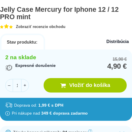
Jelly Case Mercury for Iphone 12 / 12
PRO mint
Zobraziť recenzie obchodu
Distribúcia
Stav produktu:
2 na sklade
15,90
€
Or
Cu
4,90
€
pr
pr
Expresné doručenie
wa
is:
15
4,
Vložiť do košíka
–
+
Doprava od:
1,99 € s DPH
Pri nákupe nad
349 € doprava zadarmo