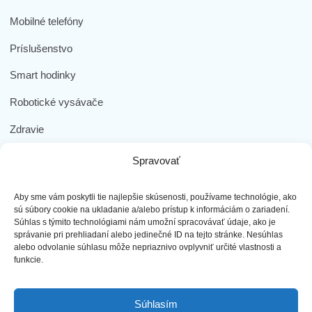
Mobilné telefóny
Príslušenstvo
Smart hodinky
Robotické vysávače
Zdravie
Elektromobilita
Spravovať
Herná zóna
Aby sme vám poskytli tie najlepšie skúsenosti, používame technológie, ako
Dôležité odkazy
sú súbory cookie na ukladanie a/alebo prístup k informáciám o zariadení.
Súhlas s týmito technológiami nám umožní spracovávať údaje, ako je
správanie pri prehliadaní alebo jedinečné ID na tejto stránke. Nesúhlas
Obchodné podmienky
alebo odvolanie súhlasu môže nepriaznivo ovplyvniť určité vlastnosti a
funkcie.
Ochrana osobných údajov
Doprava a platba
Súhlasím