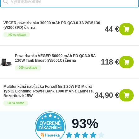
VEGER powerbanka 30000 mAh PD QC3.0 3A 20W L30
44 €
(W3008PD) čierna
499 na sklade
Powerbanka VEGER 56000 mAh PD QC3.0 5A
118 €
130W Tank Boost (W5001C) čierna
269 na sklade
Multifunkčná nabíjačka Forcell 5in1 20W PD Micro/
Typ C/ Lightning, Power Bank 1000 mAh a Ladness.
34,90 €
Bezdrôtové 15W
38 na sklade
93%