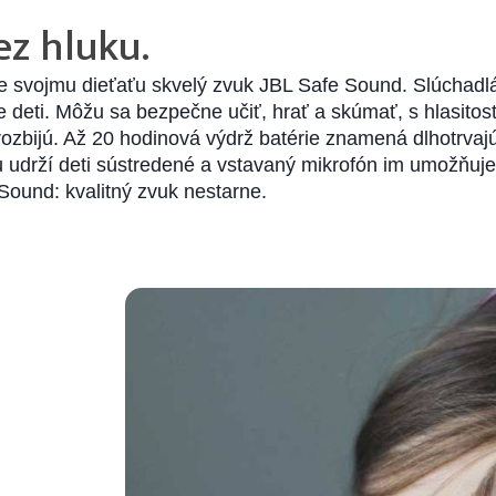
ez hluku.
te svojmu dieťaťu skvelý zvuk JBL Safe Sound. Slúchadlá
ie deti. Môžu sa bezpečne učiť, hrať a skúmať, s hlasit
rozbijú. Až 20 hodinová výdrž batérie znamená dlhotrva
u udrží deti sústredené a vstavaný mikrofón im umožňuje
Sound: kvalitný zvuk nestarne.