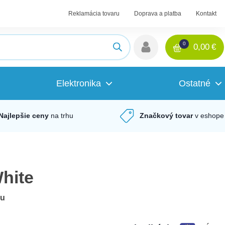
Reklamácia tovaru
Doprava a platba
Kontakt
0
0,00
€
Elektronika
Ostatné
Najlepšie ceny
na trhu
Značkový tovar
v eshope
hite
du