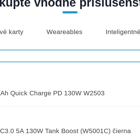
kúpte vhodné príslušens
é karty
Weareables
Inteligentn
Ah Quick Charge PD 130W W2503
3.0 5A 130W Tank Boost (W5001C) čierna