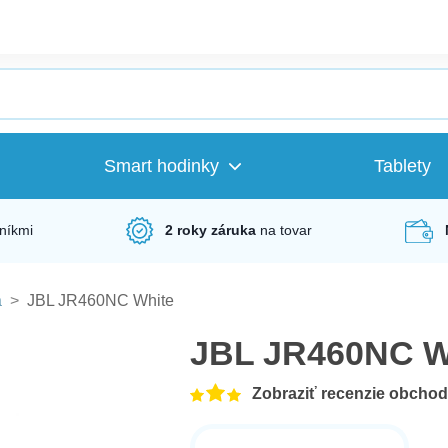
Smart hodinky
Tablety
níkmi
2 roky záruka
na tovar
á
>
JBL JR460NC White
JBL JR460NC W
Zobraziť recenzie obcho