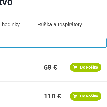
tvo
é hodinky
Rúška a respirátory
1,000 €
Do košíka
69 €
Do košíka
118 €
Do košíka