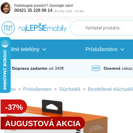
Potrebujete pomôcť? Zavolajte nám!
00421 35 228 99 14
(
Po-Pia: 9:00 - 14:30
)
ubmenu
ubmenu
Mobilné telefóny
Príslušenstvo
ubmenu
Doprava zadarmo
od 349€
Overené
zákaz
Domov
>
Príslušenstvo
>
Slúchadlá
>
Bezdrôtové slúchadl
ubmenu
-37%
ubmenu
AUGUSTOVÁ AKCIA