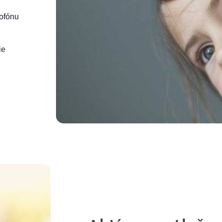
ofónu
ie