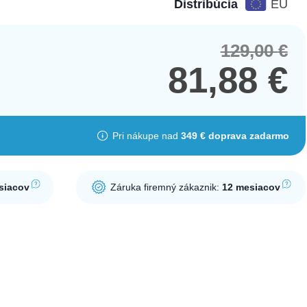
Distribúcia
EÚ
129,00
€
Orig
Cur
pric
pric
81,88
€
was
is:
129,
81,8
Pri nákupe nad
349 € doprava zadarmo
siacov
Záruka firemný zákaznik:
12 mesiacov