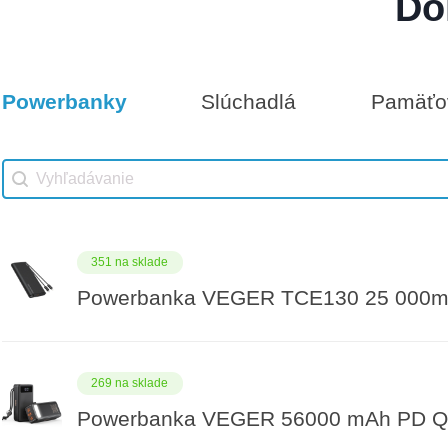
Do
Darčeková poukážka 500€
8 na sklade
Powerbanky
Slúchadlá
Pamäťov
Vhodné príslušenstvo
Darčeková poukážka 1000€
Vhodné príslušenstvo search
Search content
351 na sklade
Powerbanka VEGER TCE130 25 000m
269 na sklade
Powerbanka VEGER 56000 mAh PD QC