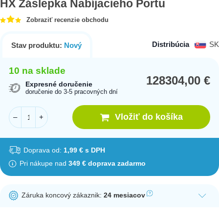
HX Záslepka Nabíjacieho Portu
Zobraziť recenzie obchodu
Distribúcia
SK
Stav produktu:
Nový
10 na sklade
128304,00
€
Expresné doručenie
doručenie do 3-5 pracovných dní
Vložiť do košíka
–
+
Doprava od:
1,99 € s DPH
Pri nákupe nad
349 € doprava zadarmo
Záruka koncový zákaznik:
24 mesiacov
Ak nakúpite tento produkt ako koncový zákazník, dostávate na