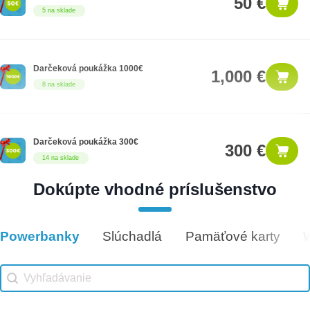
50 €
5 na sklade
Darčeková poukážka 1000€
1,000 €
8 na sklade
Darčeková poukážka 300€
300 €
14 na sklade
Dokúpte vhodné príslušenstvo
Darčeková poukážka 25€
25 €
12 na sklade
Powerbanky
Slúchadlá
Pamäťové karty
Vhodné príslušenstvo
Vhodné príslušenstvo search
Search content