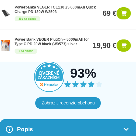
Powerbanka VEGER TCE130 25 000mAh Quick
69 €
Charge PD 130W W2503
351 na sklade
Power Bank VEGER PlugOn – 5000mAh for
19,90 €
Type C PD 20W black (W0573) silver
1 na sklade
93%
Zobraziť recenzie obchodu
Popis