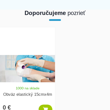
Doporučujeme
pozrieť
array(1) { [0]=> int(25148) }
1000 na sklade
Obväz elastický 15cmx4m
0 €