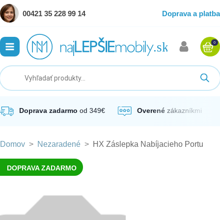
00421 35 228 99 14
Doprava a platba
0
ubmenu
ubmenu
ubmenu
Doprava zadarmo
od 349€
Overené
zákazníkmi
Domov
>
Nezaradené
>
HX Záslepka Nabíjacieho Portu
ubmenu
DOPRAVA ZADARMO
ubmenu