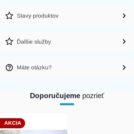
Stavy produktov
Ďalšie služby
Máte otázku?
Doporučujeme
pozrieť
array(1) { [0]=> int(19898) }
AKCIA