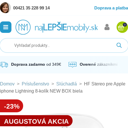
00421 35 228 99 14
Doprava a platba
0
ubmenu
ubmenu
ubmenu
Doprava zadarmo
od 349€
Overené
zákazníkmi
Domov
>
Príslušenstvo
>
Slúchadlá
>
HF Stereo pre Apple
ubmenu
iphone Lightning 8-kolík NEW BOX biela
ubmenu
-23%
AUGUSTOVÁ AKCIA