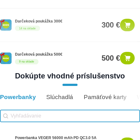
Darčeková poukážka 300€
300 €
14 na sklade
Darčeková poukážka 500€
500 €
9 na sklade
Dokúpte vhodné príslušenstvo
Darčeková poukážka 50€
50 €
5 na sklade
Powerbanky
Slúchadlá
Pamäťové karty
Vhodné príslušenstvo
Vhodné príslušenstvo search
Search content
Powerbanka VEGER 56000 mAh PD QC3.0 5A