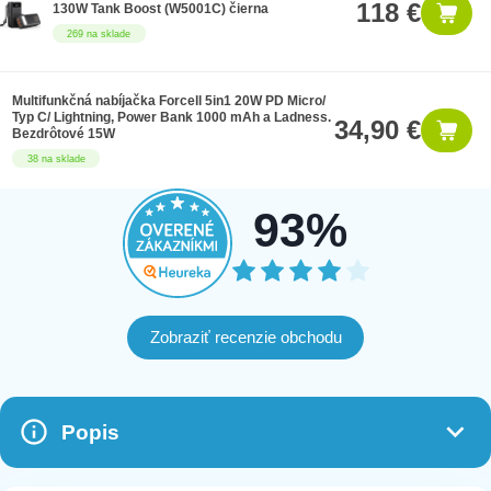
118 €
130W Tank Boost (W5001C) čierna
269 na sklade
Multifunkčná nabíjačka Forcell 5in1 20W PD Micro/
Typ C/ Lightning, Power Bank 1000 mAh a Ladness.
34,90 €
Bezdrôtové 15W
38 na sklade
93%
Zobraziť recenzie obchodu
Popis