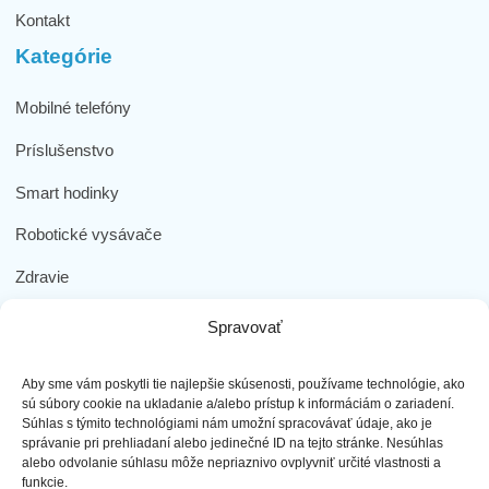
Kontakt
Kategórie
Mobilné telefóny
Príslušenstvo
Smart hodinky
Robotické vysávače
Zdravie
Elektromobilita
Spravovať
Herná zóna
Aby sme vám poskytli tie najlepšie skúsenosti, používame technológie, ako
Dôležité odkazy
sú súbory cookie na ukladanie a/alebo prístup k informáciám o zariadení.
Súhlas s týmito technológiami nám umožní spracovávať údaje, ako je
správanie pri prehliadaní alebo jedinečné ID na tejto stránke. Nesúhlas
Obchodné podmienky
alebo odvolanie súhlasu môže nepriaznivo ovplyvniť určité vlastnosti a
funkcie.