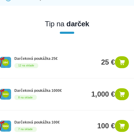
Ak nakúpite tento produkt ako firemný zákazník, dostávate na
produkt zákonnú lehotu na záruku na 12 mesiacov. Ak chcete
nakupovať ako firemný zákazník, musíte sa pred nákupom
Tip na
darček
registrovať. Registrácia podlieha overeniu.
Darčeková poukážka 25€
25 €
12 na sklade
Darčeková poukážka 1000€
1,000 €
8 na sklade
Darčeková poukážka 100€
100 €
7 na sklade