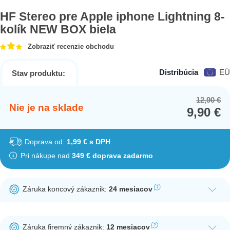
HF Stereo pre Apple iphone Lightning 8-
kolík NEW BOX biela
Zobraziť recenzie obchodu
Distribúcia
EÚ
Stav produktu:
12,90
€
Or
Cu
Nie je na sklade
9,90
€
pr
pr
wa
is:
12
9,
Doprava od:
1,99 € s DPH
Pri nákupe nad
349 € doprava zadarmo
Záruka koncový zákaznik:
24 mesiacov
Ak nakúpite tento produkt ako koncový zákazník, dostávate na
produkt zákonnú lehotu na záruku na 24 mesiacov. Nie je
Záruka firemný zákaznik:
12 mesiacov
potrebná registrácia zákazníckeho účtu.