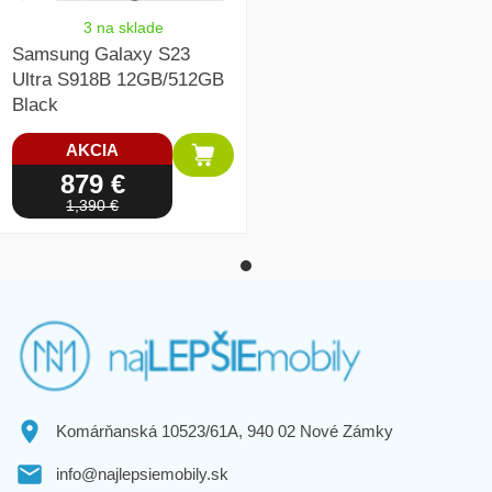
3 na sklade
Samsung Galaxy S23
Ultra S918B 12GB/512GB
Black
AKCIA
879 €
1,390 €
Komárňanská 10523/61A, 940 02 Nové Zámky
info@najlepsiemobily.sk