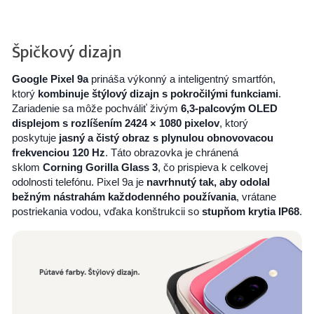
Špičkový dizajn
Google Pixel 9a
prináša výkonný a inteligentný smartfón,
ktorý
kombinuje štýlový dizajn s pokročilými funkciami
.
Zariadenie sa môže pochváliť živým
6,3-palcovým OLED
displejom s rozlíšením 2424 × 1080 pixelov
, ktorý
poskytuje
jasný a čistý obraz s plynulou obnovovacou
frekvenciou 120 Hz
. Táto obrazovka je chránená
sklom
Corning Gorilla Glass 3
, čo prispieva k celkovej
odolnosti telefónu. Pixel 9a je
navrhnutý tak, aby odolal
bežným nástrahám každodenného používania
, vrátane
postriekania vodou, vďaka konštrukcii so
stupňom krytia IP68
.