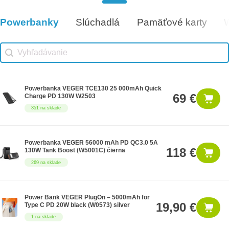
Darčeková poukážka 100€
100 €
7 na sklade
Powerbanky
Slúchadlá
Pamäťové karty
Vhodné príslušenstvo
Vhodné príslušenstvo search
Search content
Powerbanka VEGER TCE130 25 000mAh Quick
69 €
Charge PD 130W W2503
351 na sklade
Powerbanka VEGER 56000 mAh PD QC3.0 5A
118 €
130W Tank Boost (W5001C) čierna
269 na sklade
Power Bank VEGER PlugOn – 5000mAh for
19,90 €
Type C PD 20W black (W0573) silver
1 na sklade