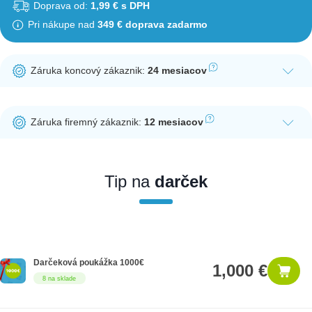
Doprava od:
1,99 € s DPH
Pri nákupe nad
349 € doprava zadarmo
Záruka koncový zákaznik:
24 mesiacov
Ak nakúpite tento produkt ako koncový zákazník, dostávate na
produkt zákonnú lehotu na záruku na 24 mesiacov. Nie je
Záruka firemný zákaznik:
12 mesiacov
potrebná registrácia zákazníckeho účtu.
Ak nakúpite tento produkt ako firemný zákazník, dostávate na
produkt zákonnú lehotu na záruku na 12 mesiacov. Ak chcete
nakupovať ako firemný zákazník, musíte sa pred nákupom
Tip na
darček
registrovať. Registrácia podlieha overeniu.
Darčeková poukážka 1000€
1,000 €
8 na sklade