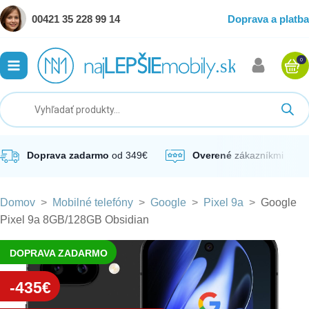
00421 35 228 99 14
Doprava a platba
0
ubmenu
ubmenu
ubmenu
Doprava zadarmo
od 349€
Overené
zákazníkmi
Domov
>
Mobilné telefóny
>
Google
>
Pixel 9a
>
Google
ubmenu
Pixel 9a 8GB/128GB Obsidian
ubmenu
DOPRAVA ZADARMO
-435€