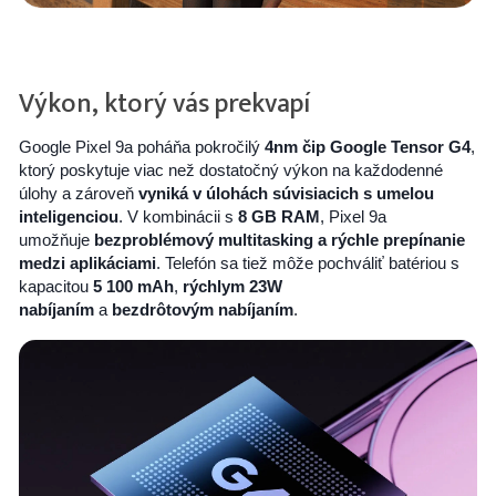
Výkon, ktorý vás prekvapí
Google Pixel 9a poháňa pokročilý
4nm čip Google Tensor G4
,
ktorý poskytuje viac než dostatočný výkon na každodenné
úlohy a zároveň
vyniká v úlohách súvisiacich s umelou
inteligenciou
. V kombinácii s
8 GB RAM
, Pixel 9a
umožňuje
bezproblémový multitasking a rýchle prepínanie
medzi aplikáciami
. Telefón sa tiež môže pochváliť batériou s
kapacitou
5 100 mAh
,
rýchlym 23W
nabíjaním
a
bezdrôtovým nabíjaním
.