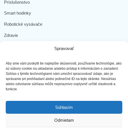
Príslušenstvo
Smart hodinky
Robotické vysávače
Zdravie
Elektromobilita
Spravovať
Herná zóna
Aby sme vám poskytli tie najlepšie skúsenosti, používame technológie, ako
Dôležité odkazy
sú súbory cookie na ukladanie a/alebo prístup k informáciám o zariadení.
Súhlas s týmito technológiami nám umožní spracovávať údaje, ako je
správanie pri prehliadaní alebo jedinečné ID na tejto stránke. Nesúhlas
Obchodné podmienky
alebo odvolanie súhlasu môže nepriaznivo ovplyvniť určité vlastnosti a
funkcie.
Ochrana osobných údajov
Doprava a platba
Súhlasím
Reklamácia tovaru
Odmietam