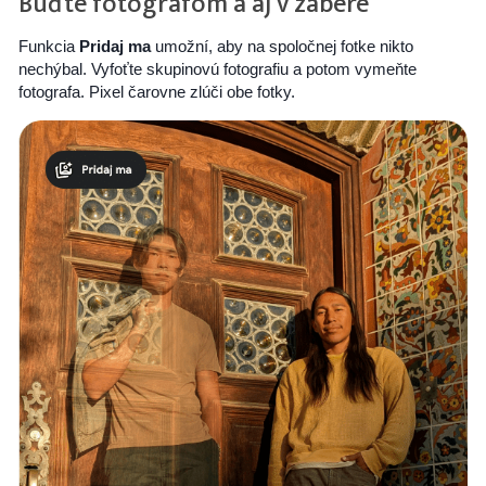
Buďte fotografom a aj v zábere
Funkcia
Pridaj ma
umožní, aby na spoločnej fotke nikto
nechýbal. Vyfoťte skupinovú fotografiu a potom vymeňte
fotografa. Pixel čarovne zlúči obe fotky.