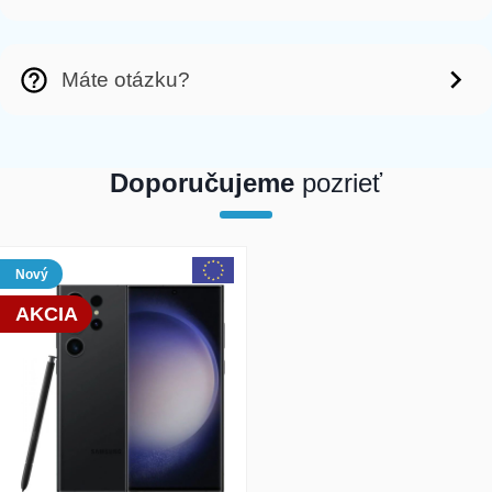
Máte otázku?
Doporučujeme
pozrieť
array(1) { [0]=> int(201385) }
Nový
AKCIA