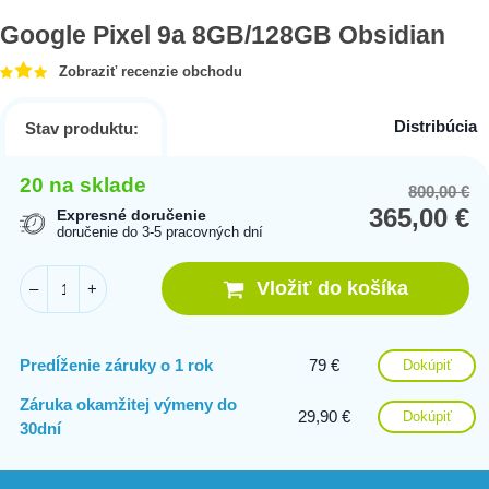
Google Pixel 9a 8GB/128GB Obsidian
Zobraziť recenzie obchodu
Distribúcia
Stav produktu:
20 na sklade
800,00
€
Or
Cu
365,00
€
pr
pr
Expresné doručenie
doručenie do 3-5 pracovných dní
wa
is:
80
36
Vložiť do košíka
–
+
Predĺženie záruky o 1 rok
79 €
Dokúpiť
Záruka okamžitej výmeny do
29,90 €
Dokúpiť
30dní