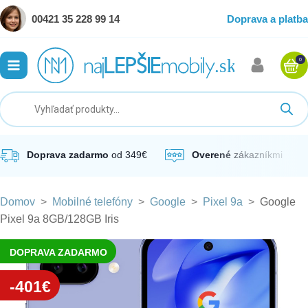
00421 35 228 99 14
Doprava a platba
0
ubmenu
ubmenu
ubmenu
Doprava zadarmo
od 349€
Overené
zákazníkmi
Domov
>
Mobilné telefóny
>
Google
>
Pixel 9a
>
Google
ubmenu
Pixel 9a 8GB/128GB Iris
ubmenu
DOPRAVA ZADARMO
-401€