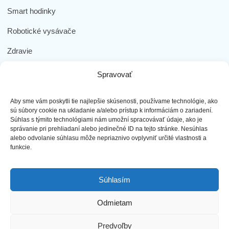
Smart hodinky
Robotické vysávače
Zdravie
Elektromobilita
Spravovať
Herná zóna
Aby sme vám poskytli tie najlepšie skúsenosti, používame technológie, ako
Dôležité odkazy
sú súbory cookie na ukladanie a/alebo prístup k informáciám o zariadení.
Súhlas s týmito technológiami nám umožní spracovávať údaje, ako je
správanie pri prehliadaní alebo jedinečné ID na tejto stránke. Nesúhlas
Obchodné podmienky
alebo odvolanie súhlasu môže nepriaznivo ovplyvniť určité vlastnosti a
funkcie.
Ochrana osobných údajov
Doprava a platba
Súhlasím
Reklamácia tovaru
Odmietam
Predvoľby
najLEPŠIEmobily s.r.o. - Všetky práva vyhradené ©2023