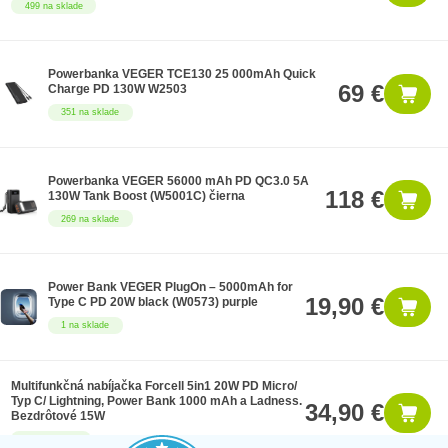
499 na sklade
Powerbanka VEGER TCE130 25 000mAh Quick
69 €
Charge PD 130W W2503
351 na sklade
Powerbanka VEGER 56000 mAh PD QC3.0 5A
118 €
130W Tank Boost (W5001C) čierna
269 na sklade
Power Bank VEGER PlugOn – 5000mAh for
19,90 €
Type C PD 20W black (W0573) purple
1 na sklade
Multifunkčná nabíjačka Forcell 5in1 20W PD Micro/
Typ C/ Lightning, Power Bank 1000 mAh a Ladness.
34,90 €
Bezdrôtové 15W
38 na sklade