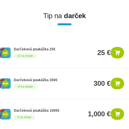
Ak nakúpite tento produkt ako firemný zákazník, dostávate na
produkt zákonnú lehotu na záruku na 12 mesiacov. Ak chcete
nakupovať ako firemný zákazník, musíte sa pred nákupom
Tip na
darček
registrovať. Registrácia podlieha overeniu.
Darčeková poukážka 25€
25 €
12 na sklade
Darčeková poukážka 300€
300 €
14 na sklade
Darčeková poukážka 1000€
1,000 €
8 na sklade