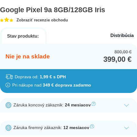
Google Pixel 9a 8GB/128GB Iris
Zobraziť recenzie obchodu
Distribúcia
Stav produktu:
800,00
€
Or
Cu
Nie je na sklade
399,00
€
pr
pr
wa
is:
80
39
Doprava od:
1,99 € s DPH
Pri nákupe nad
349 € doprava zadarmo
Záruka koncový zákaznik:
24 mesiacov
Ak nakúpite tento produkt ako koncový zákazník, dostávate na
produkt zákonnú lehotu na záruku na 24 mesiacov. Nie je
Záruka firemný zákaznik:
12 mesiacov
potrebná registrácia zákazníckeho účtu.