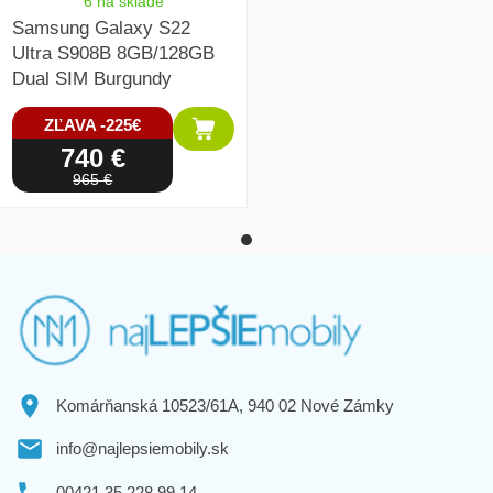
6 na sklade
Samsung Galaxy S22
Ultra S908B 8GB/128GB
Dual SIM Burgundy
ZĽAVA -225€
740 €
965 €
Komárňanská 10523/61A, 940 02 Nové Zámky
info@najlepsiemobily.sk
00421 35 228 99 14