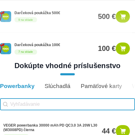
Darčeková poukážka 500€
500 €
9 na sklade
Darčeková poukážka 100€
100 €
7 na sklade
Dokúpte vhodné príslušenstvo
Darčeková poukážka 50€
50 €
5 na sklade
Powerbanky
Slúchadlá
Pamäťové karty
Vhodné príslušenstvo
Vhodné príslušenstvo search
Search content
VEGER powerbanka 30000 mAh PD QC3.0 3A 20W L30
44 €
(W3008PD) čierna