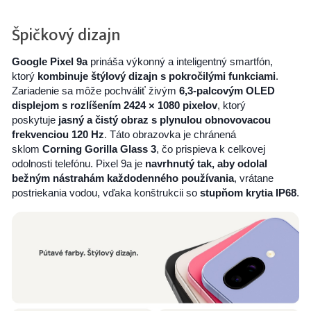
Špičkový dizajn
Google Pixel 9a
prináša výkonný a inteligentný smartfón,
ktorý
kombinuje štýlový dizajn s pokročilými funkciami
.
Zariadenie sa môže pochváliť živým
6,3-palcovým OLED
displejom s rozlíšením 2424 × 1080 pixelov
, ktorý
poskytuje
jasný a čistý obraz s plynulou obnovovacou
frekvenciou 120 Hz
. Táto obrazovka je chránená
sklom
Corning Gorilla Glass 3
, čo prispieva k celkovej
odolnosti telefónu. Pixel 9a je
navrhnutý tak, aby odolal
bežným nástrahám každodenného používania
, vrátane
postriekania vodou, vďaka konštrukcii so
stupňom krytia IP68
.