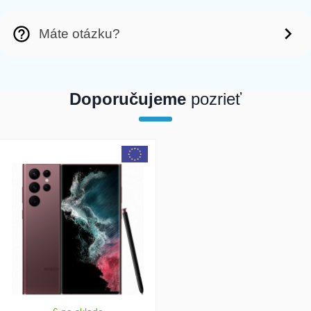
Máte otázku?
Doporučujeme
pozrieť
array(1) { [0]=> int(26064) }