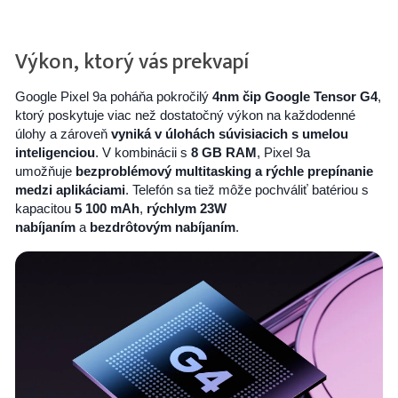
Výkon, ktorý vás prekvapí
Google Pixel 9a poháňa pokročilý
4nm čip Google Tensor G4
,
ktorý poskytuje viac než dostatočný výkon na každodenné
úlohy a zároveň
vyniká v úlohách súvisiacich s umelou
inteligenciou
. V kombinácii s
8 GB RAM
, Pixel 9a
umožňuje
bezproblémový multitasking a rýchle prepínanie
medzi aplikáciami
. Telefón sa tiež môže pochváliť batériou s
kapacitou
5 100 mAh
,
rýchlym 23W
nabíjaním
a
bezdrôtovým nabíjaním
.