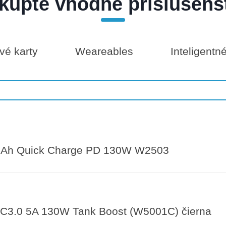
kúpte vhodné príslušens
é karty
Weareables
Inteligentn
Ah Quick Charge PD 130W W2503
3.0 5A 130W Tank Boost (W5001C) čierna