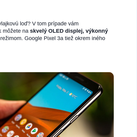
 vlajkovú loď? V tom prípade vám
ak môžete na
skvelý OLED displej, výkonný
ežimom. Google Pixel 3a tiež okrem iného