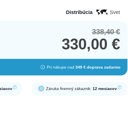
Distribúcia
Svet
338,40
€
Orig
Cur
pric
pric
330,00
€
was
is:
338,
330,
Pri nákupe nad
349 € doprava zadarmo
siacov
Záruka firemný zákaznik:
12 mesiacov