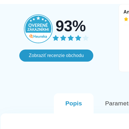
Tamara
An
5.8.2026
3.8.2026
93%
Najprv som si objednala mobil v inej
farbe pri ktorom mi az po troch dnoch
prislo ze objednavka je zrusena lebo
vlastne ho nemaju na sklade aj ked
Zobraziť recenzie obchodu
este aj v ten den svietil ako
naskladneny na stranke, avsak
komunikacia bola fajn a objednala som
si inu farbu. Tento Mobil prisiel hned na
druhy den v perfektnom stave.
Odporucam
Popis
Paramet