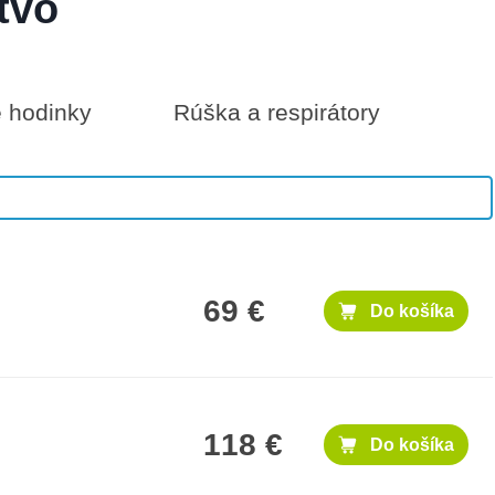
tvo
é hodinky
Rúška a respirátory
300 €
Do košíka
69 €
Do košíka
118 €
Do košíka