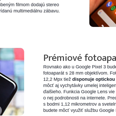
úbeným filmom dodajú stereo
vídanú multimediálnu zábavu.
Prémiové fotoapa
Rovnako ako u Google Pixel 3 bude 
fotoaparát s 28 mm objektívom. Fo
12,2 Mpx tiež
disponuje optickou 
môcť aj vychytávky umelej intelig
ďalšieho. Funkcia Google Lens vie
o nej podrobnosti na internete. Pr
s bodmi 1,12 mikrometrov a svetelno
budete môcť využiť službu Google 