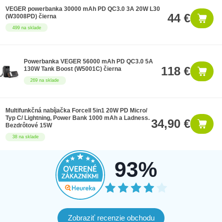
VEGER powerbanka 30000 mAh PD QC3.0 3A 20W L30
44 €
(W3008PD) čierna
499 na sklade
Powerbanka VEGER 56000 mAh PD QC3.0 5A
118 €
130W Tank Boost (W5001C) čierna
269 na sklade
Multifunkčná nabíjačka Forcell 5in1 20W PD Micro/
Typ C/ Lightning, Power Bank 1000 mAh a Ladness.
34,90 €
Bezdrôtové 15W
38 na sklade
93%
Zobraziť recenzie obchodu