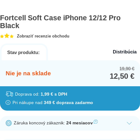
Fortcell Soft Case iPhone 12/12 Pro
Black
Zobraziť recenzie obchodu
Distribúcia
Stav produktu:
19,90
€
Or
Cu
Nie je na sklade
12,50
€
pr
pr
wa
is:
19
12
Doprava od:
1,99 € s DPH
Pri nákupe nad
349 € doprava zadarmo
Záruka koncový zákaznik:
24 mesiacov
Ak nakúpite tento produkt ako koncový zákazník, dostávate na