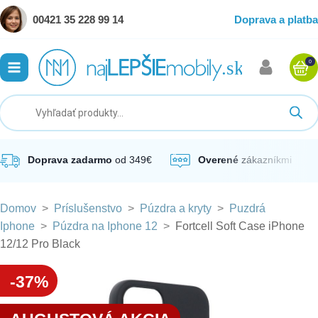
00421 35 228 99 14
Doprava a platba
0
ubmenu
ubmenu
ubmenu
Doprava zadarmo
od 349€
Overené
zákazníkmi
Domov
>
Príslušenstvo
>
Púzdra a kryty
>
Puzdrá
ubmenu
Iphone
>
Púzdra na Iphone 12
>
Fortcell Soft Case iPhone
12/12 Pro Black
ubmenu
-37%