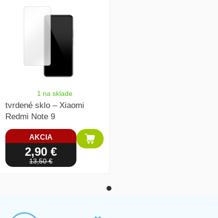
1 na sklade
tvrdené sklo – Xiaomi
Redmi Note 9
AKCIA
2,90 €
13,50 €