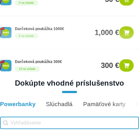
5 na sklade
Darčeková poukážka 1000€
1,000 €
8 na sklade
Darčeková poukážka 300€
300 €
14 na sklade
Dokúpte vhodné príslušenstvo
Darčeková poukážka 100€
100 €
7 na sklade
Powerbanky
Slúchadlá
Pamäťové karty
Vhodné príslušenstvo
Vhodné príslušenstvo search
Search content