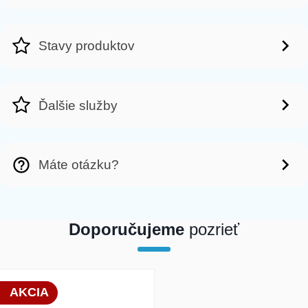
Stavy produktov
Ďalšie služby
Máte otázku?
Doporučujeme
pozrieť
array(1) { [0]=> int(19833) }
AKCIA