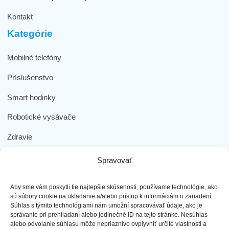
Kontakt
Kategórie
Mobilné telefóny
Príslušenstvo
Smart hodinky
Robotické vysávače
Zdravie
Elektromobilita
Spravovať
Herná zóna
Aby sme vám poskytli tie najlepšie skúsenosti, používame technológie, ako
Dôležité odkazy
sú súbory cookie na ukladanie a/alebo prístup k informáciám o zariadení.
Súhlas s týmito technológiami nám umožní spracovávať údaje, ako je
správanie pri prehliadaní alebo jedinečné ID na tejto stránke. Nesúhlas
Obchodné podmienky
alebo odvolanie súhlasu môže nepriaznivo ovplyvniť určité vlastnosti a