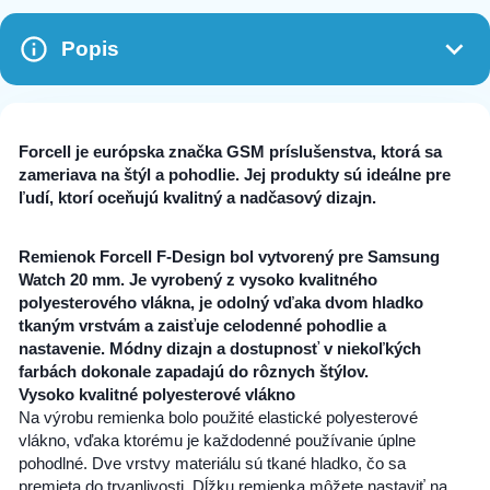
Popis
Forcell je európska značka GSM príslušenstva, ktorá sa
zameriava na štýl a pohodlie. Jej produkty sú ideálne pre
ľudí, ktorí oceňujú kvalitný a nadčasový dizajn.
Remienok Forcell F-Design bol vytvorený pre Samsung
Watch 20 mm. Je vyrobený z vysoko kvalitného
polyesterového vlákna, je odolný vďaka dvom hladko
tkaným vrstvám a zaisťuje celodenné pohodlie a
nastavenie. Módny dizajn a dostupnosť v niekoľkých
farbách dokonale zapadajú do rôznych štýlov.
Vysoko kvalitné polyesterové vlákno
Na výrobu remienka bolo použité elastické polyesterové
vlákno, vďaka ktorému je každodenné používanie úplne
pohodlné. Dve vrstvy materiálu sú tkané hladko, čo sa
premieta do trvanlivosti. Dĺžku remienka môžete nastaviť na