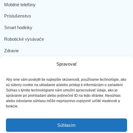
Mobilné telefóny
Príslušenstvo
Smart hodinky
Robotické vysávače
Zdravie
Elektromobilita
Spravovať
Herná zóna
Aby sme vám poskytli tie najlepšie skúsenosti, používame technológie, ako
Dôležité odkazy
sú súbory cookie na ukladanie a/alebo prístup k informáciám o zariadení.
Súhlas s týmito technológiami nám umožní spracovávať údaje, ako je
správanie pri prehliadaní alebo jedinečné ID na tejto stránke. Nesúhlas
Obchodné podmienky
alebo odvolanie súhlasu môže nepriaznivo ovplyvniť určité vlastnosti a
funkcie.
Ochrana osobných údajov
Doprava a platba
Súhlasím
Reklamácia tovaru