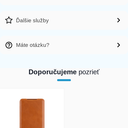
Ďalšie služby
Máte otázku?
Doporučujeme
pozrieť
array(1) { [0]=> int(17264) }