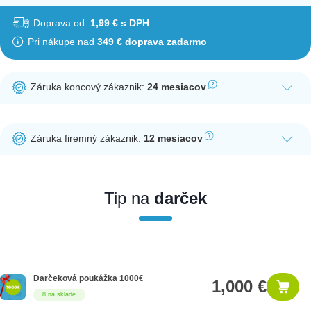
Doprava od:
1,99 € s DPH
Pri nákupe nad
349 € doprava zadarmo
Záruka koncový zákaznik:
24 mesiacov
Ak nakúpite tento produkt ako koncový zákazník, dostávate na
produkt zákonnú lehotu na záruku na 24 mesiacov. Nie je
Záruka firemný zákaznik:
12 mesiacov
potrebná registrácia zákazníckeho účtu.
Ak nakúpite tento produkt ako firemný zákazník, dostávate na
produkt zákonnú lehotu na záruku na 12 mesiacov. Ak chcete
nakupovať ako firemný zákazník, musíte sa pred nákupom
Tip na
darček
registrovať. Registrácia podlieha overeniu.
Darčeková poukážka 1000€
1,000 €
8 na sklade