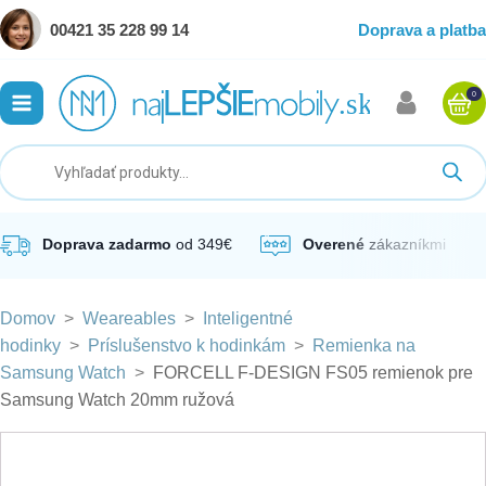
00421 35 228 99 14
Doprava a platba
0
ubmenu
ubmenu
ubmenu
Doprava zadarmo
od 349€
Overené
zákazníkmi
Domov
>
Weareables
>
Inteligentné
ubmenu
hodinky
>
Príslušenstvo k hodinkám
>
Remienka na
Samsung Watch
>
FORCELL F-DESIGN FS05 remienok pre
ubmenu
Samsung Watch 20mm ružová