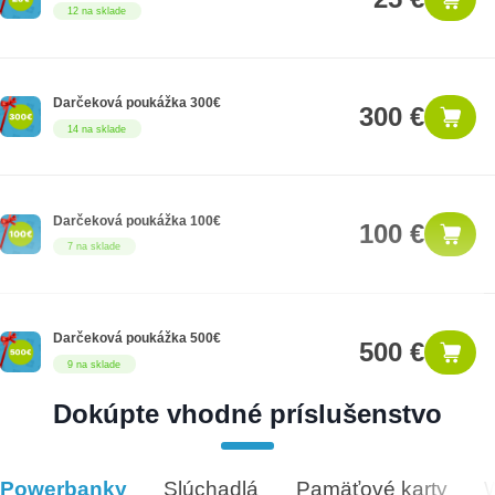
12 na sklade
Darčeková poukážka 300€
300 €
14 na sklade
Darčeková poukážka 100€
100 €
7 na sklade
Darčeková poukážka 500€
500 €
9 na sklade
Dokúpte vhodné príslušenstvo
Darčeková poukážka 1000€
1,000 €
8 na sklade
Powerbanky
Slúchadlá
Pamäťové karty
Vhodné príslušenstvo