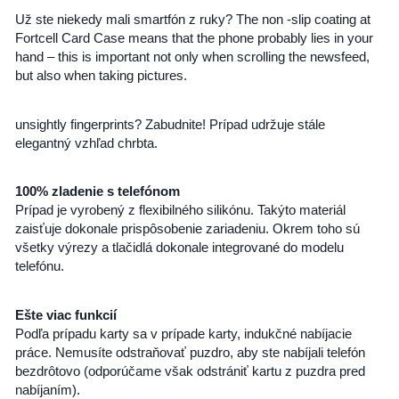
Už ste niekedy mali smartfón z ruky? The non -slip coating at
Fortcell Card Case means that the phone probably lies in your
hand – this is important not only when scrolling the newsfeed,
but also when taking pictures.
unsightly fingerprints? Zabudnite! Prípad udržuje stále
elegantný vzhľad chrbta.
100% zladenie s telefónom
Prípad je vyrobený z flexibilného silikónu. Takýto materiál
zaisťuje dokonale prispôsobenie zariadeniu. Okrem toho sú
všetky výrezy a tlačidlá dokonale integrované do modelu
telefónu.
Ešte viac funkcií
Podľa prípadu karty sa v prípade karty, indukčné nabíjacie
práce. Nemusíte odstraňovať puzdro, aby ste nabíjali telefón
bezdrôtovo (odporúčame však odstrániť kartu z puzdra pred
nabíjaním).