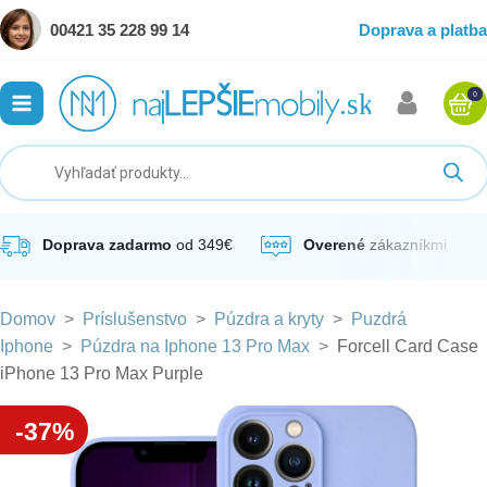
00421 35 228 99 14
Doprava a platba
0
ubmenu
ubmenu
ubmenu
Doprava zadarmo
od 349€
Overené
zákazníkmi
Domov
>
Príslušenstvo
>
Púzdra a kryty
>
Puzdrá
ubmenu
Iphone
>
Púzdra na Iphone 13 Pro Max
>
Forcell Card Case
iPhone 13 Pro Max Purple
ubmenu
-37%