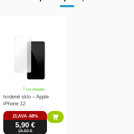
array(1) { [0]=> int(19949) }
7 na sklade
tvrdené sklo – Apple
iPhone 12
ZĽAVA -68%
5,90 €
18,50 €