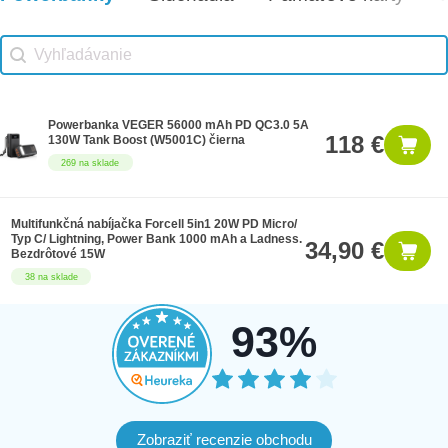
Vhodné príslušenstvo search
Search content
Powerbanka VEGER 56000 mAh PD QC3.0 5A
118 €
130W Tank Boost (W5001C) čierna
269 na sklade
Multifunkčná nabíjačka Forcell 5in1 20W PD Micro/
Typ C/ Lightning, Power Bank 1000 mAh a Ladness.
34,90 €
Bezdrôtové 15W
38 na sklade
93%
Zobraziť recenzie obchodu