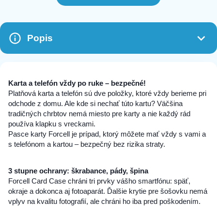
Popis
Karta a telefón vždy po ruke – bezpečné!
Platňová karta a telefón sú dve položky, ktoré vždy berieme pri
odchode z domu. Ale kde si nechať túto kartu? Väčšina
tradičných chrbtov nemá miesto pre karty a nie každý rád
používa klapku s vreckami.
Pasce karty Forcell je prípad, ktorý môžete mať vždy s vami a
s telefónom a kartou – bezpečný bez rizika straty.
3 stupne ochrany: škrabance, pády, špina
Forcell Card Case chráni tri prvky vášho smartfónu: späť,
okraje a dokonca aj fotoaparát. Ďalšie krytie pre šošovku nemá
vplyv na kvalitu fotografií, ale chráni ho iba pred poškodením.