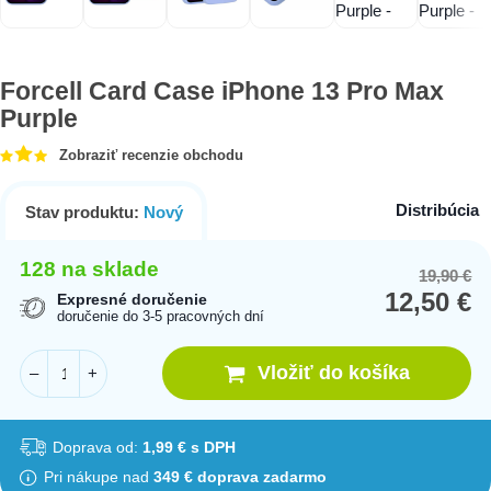
Forcell Card Case iPhone 13 Pro Max
Purple
Zobraziť recenzie obchodu
Distribúcia
Stav produktu:
Nový
128 na sklade
19,90
€
Or
Cu
12,50
€
pr
pr
Expresné doručenie
doručenie do 3-5 pracovných dní
wa
is:
19
12
Vložiť do košíka
–
+
Doprava od:
1,99 € s DPH
Pri nákupe nad
349 € doprava zadarmo