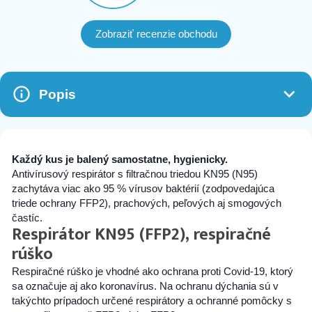
Zobraziť recenzie obchodu
Popis
Každý kus je balený samostatne, hygienicky.
Antivírusový respirátor ​​s filtračnou triedou KN95 (N95)
zachytáva viac ako 95 % vírusov baktérií (zodpovedajúca
triede ochrany FFP2), prachových, peľových aj smogových
častíc.
Respirátor KN95 (FFP2), respiračné
rúško
Respiračné rúško je vhodné ako ochrana proti Covid-19, ktorý
sa označuje aj ako koronavírus. Na ochranu dýchania sú v
takýchto prípadoch určené respirátory a ochranné pomôcky s