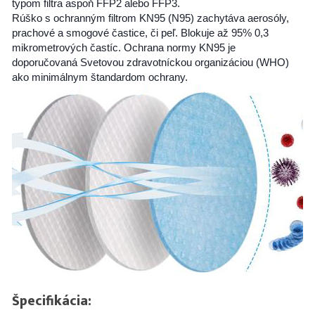
typom filtra aspoň FFP2 alebo FFP3.
Rúško s ochranným filtrom KN95 (N95) zachytáva aerosóly,
prachové a smogové častice, či peľ. Blokuje až 95% 0,3
mikrometrových častíc. Ochrana normy KN95 je
doporučovaná Svetovou zdravotníckou organizáciou (WHO)
ako minimálnym štandardom ochrany.
Špecifikácia: