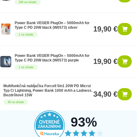
269 na sklade
Power Bank VEGER PlugOn – 5000mAh for
19,90 €
Type C PD 20W black (W0573) silver
1 na sklade
Power Bank VEGER PlugOn – 5000mAh for
19,90 €
Type C PD 20W black (W0573) purple
1 na sklade
Multifunkčná nabíjačka Forcell 5in1 20W PD Micro/
Typ C/ Lightning, Power Bank 1000 mAh a Ladness.
34,90 €
Bezdrôtové 15W
38 na sklade
93%