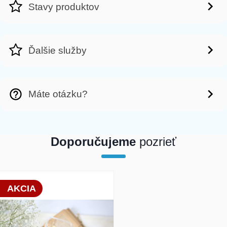
Stavy produktov
Ďalšie služby
Máte otázku?
Doporučujeme
pozrieť
array(1) { [0]=> int(20749) }
AKCIA