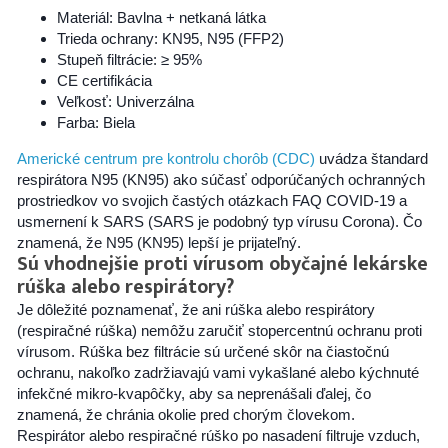
Materiál: Bavlna + netkaná látka
Trieda ochrany: KN95, N95 (FFP2)
Stupeň filtrácie: ≥ 95%
CE certifikácia
Veľkosť: Univerzálna
Farba: Biela
Americké centrum pre kontrolu chorôb (CDC)
uvádza štandard
respirátora N95 (KN95) ako súčasť odporúčaných ochranných
prostriedkov vo svojich častých otázkach FAQ COVID-19 a
usmernení k SARS (SARS je podobný typ vírusu Corona). Čo
znamená, že N95 (KN95) lepší je prijateľný.
Sú vhodnejšie proti vírusom obyčajné lekárske
rúška alebo respirátory?
Je dôležité poznamenať, že ani rúška alebo respirátory
(respiračné rúška) nemôžu zaručiť stopercentnú ochranu proti
vírusom. Rúška bez filtrácie sú určené skôr na čiastočnú
ochranu, nakoľko zadržiavajú vami vykašlané alebo kýchnuté
infekčné mikro-kvapôčky, aby sa neprenášali ďalej, čo
znamená, že chránia okolie pred chorým človekom.
Respirátor alebo respiračné rúško po nasadení filtruje vzduch,