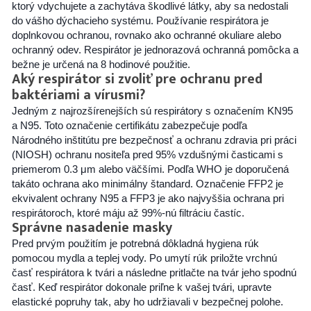
ktorý vdychujete a zachytáva škodlivé látky, aby sa nedostali
do vášho dýchacieho systému. Používanie respirátora je
doplnkovou ochranou, rovnako ako ochranné okuliare alebo
ochranný odev. Respirátor je jednorazová ochranná pomôcka a
bežne je určená na 8 hodinové použitie.
Aký respirátor si zvoliť pre ochranu pred
baktériami a vírusmi?
Jedným z najrozšírenejších sú respirátory s označením KN95
a N95. Toto označenie certifikátu zabezpečuje podľa
Národného inštitútu pre bezpečnosť a ochranu zdravia pri práci
(NIOSH) ochranu nositeľa pred 95% vzdušnými časticami s
priemerom 0.3 μm alebo väčšími. Podľa WHO je doporučená
takáto ochrana ako minimálny štandard. Označenie FFP2 je
ekvivalent ochrany N95 a FFP3 je ako najvyššia ochrana pri
respirátoroch, ktoré máju až 99%-nú filtráciu častíc.
Správne nasadenie masky
Pred prvým použitím je potrebná dôkladná hygiena rúk
pomocou mydla a teplej vody. Po umytí rúk priložte vrchnú
časť respirátora k tvári a následne pritlačte na tvár jeho spodnú
časť. Keď respirátor dokonale priľne k vašej tvári, upravte
elastické popruhy tak, aby ho udržiavali v bezpečnej polohe.