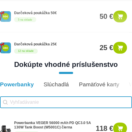
Darčeková poukážka 50€
50 €
5 na sklade
Darčeková poukážka 25€
25 €
12 na sklade
Dokúpte vhodné príslušenstvo
Darčeková poukážka 1000€
1,000 €
8 na sklade
Powerbanky
Slúchadlá
Pamäťové karty
Vhodné príslušenstvo
Vhodné príslušenstvo search
Search content
Powerbanka VEGER 56000 mAh PD QC3.0 5A
118 €
130W Tank Boost (W5001C) čierna