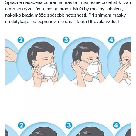
Správne nasadená ochranná maska musí tesne doliehať k tvári
a má zakrývať ústa, nos aj bradu. Muži by mali byť oholení,
nakoľko brada môže spôsobiť netesnosti. Pri snímaní masky
sa dotýkajte iba popruhov, nie časti, ktorá filtrovala vzduch.