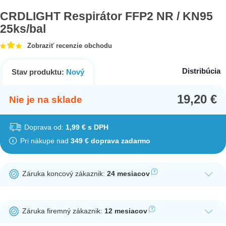
CRDLIGHT Respirátor FFP2 NR / KN95
25ks/bal
Zobraziť recenzie obchodu
Distribúcia
Stav produktu:
Nový
19,20
€
Nie je na sklade
Doprava od:
1,99 € s DPH
Pri nákupe nad
349 € doprava zadarmo
Záruka koncový zákaznik:
24 mesiacov
Ak nakúpite tento produkt ako koncový zákazník, dostávate na
produkt zákonnú lehotu na záruku na 24 mesiacov. Nie je
Záruka firemný zákaznik:
12 mesiacov
potrebná registrácia zákazníckeho účtu.