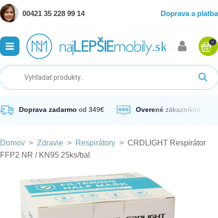
00421 35 228 99 14
Doprava a platba
0
ubmenu
ubmenu
ubmenu
Doprava zadarmo
od 349€
Overené
zákazníkmi
Domov
>
Zdravie
>
Respirátory
>
CRDLIGHT Respirátor
ubmenu
FFP2 NR / KN95 25ks/bal
ubmenu