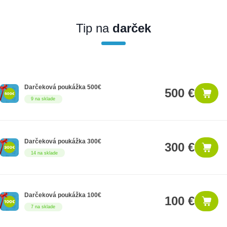
Ak nakúpite tento produkt ako firemný zákazník, dostávate na
produkt zákonnú lehotu na záruku na 12 mesiacov. Ak chcete
nakupovať ako firemný zákazník, musíte sa pred nákupom
Tip na
darček
registrovať. Registrácia podlieha overeniu.
Darčeková poukážka 500€
500 €
9 na sklade
Darčeková poukážka 300€
300 €
14 na sklade
Darčeková poukážka 100€
100 €
7 na sklade