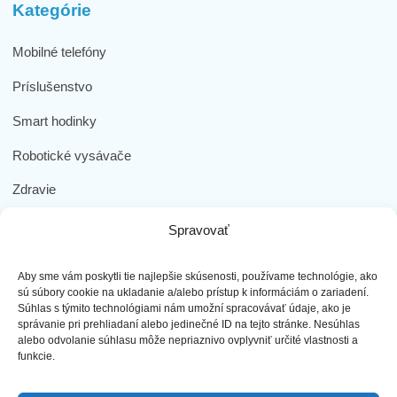
Kategórie
Mobilné telefóny
Príslušenstvo
Smart hodinky
Robotické vysávače
Zdravie
Elektromobilita
Spravovať
Herná zóna
Aby sme vám poskytli tie najlepšie skúsenosti, používame technológie, ako
Dôležité odkazy
sú súbory cookie na ukladanie a/alebo prístup k informáciám o zariadení.
Súhlas s týmito technológiami nám umožní spracovávať údaje, ako je
správanie pri prehliadaní alebo jedinečné ID na tejto stránke. Nesúhlas
Obchodné podmienky
alebo odvolanie súhlasu môže nepriaznivo ovplyvniť určité vlastnosti a
funkcie.
Ochrana osobných údajov