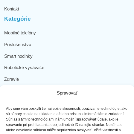
Kontakt
Kategórie
Mobilné telefóny
Príslušenstvo
Smart hodinky
Robotické vysávače
Zdravie
Elektromobilita
Spravovať
Herná zóna
Aby sme vám poskytli tie najlepšie skúsenosti, používame technológie, ako
Dôležité odkazy
sú súbory cookie na ukladanie a/alebo prístup k informáciám o zariadení.
Súhlas s týmito technológiami nám umožní spracovávať údaje, ako je
správanie pri prehliadaní alebo jedinečné ID na tejto stránke. Nesúhlas
Obchodné podmienky
alebo odvolanie súhlasu môže nepriaznivo ovplyvniť určité vlastnosti a