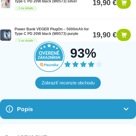
19,90 €
Type C PD 20W black (W0573) silver
1 na sklade
Power Bank VEGER PlugOn – 5000mAh for
19,90 €
Type C PD 20W black (W0573) purple
1 na sklade
93%
Zobraziť recenzie obchodu
Popis