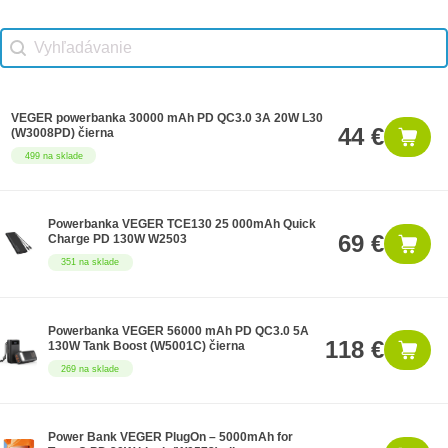
Vhodné príslušenstvo search
Search content
VEGER powerbanka 30000 mAh PD QC3.0 3A 20W L30
44 €
(W3008PD) čierna
499 na sklade
Powerbanka VEGER TCE130 25 000mAh Quick
69 €
Charge PD 130W W2503
351 na sklade
Powerbanka VEGER 56000 mAh PD QC3.0 5A
118 €
130W Tank Boost (W5001C) čierna
269 na sklade
Power Bank VEGER PlugOn – 5000mAh for