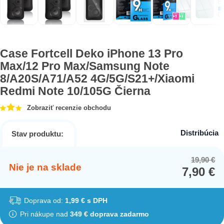
Case Fortcell Deko iPhone 13 Pro
Max/12 Pro Max/Samsung Note
8/A20S/A71/A52 4G/5G/S21+/Xiaomi
Redmi Note 10/105G Čierna
Zobraziť recenzie obchodu
Distribúcia
Stav produktu:
19,90
€
Or
Cu
Nie je na sklade
7,90
€
pr
pr
wa
is:
19
7,
Doprava od:
1,99 € s DPH
Pri nákupe nad
349 € doprava zadarmo