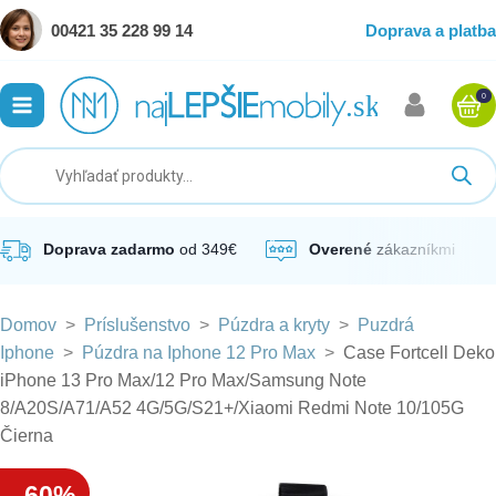
00421 35 228 99 14
Doprava a platba
0
ubmenu
ubmenu
ubmenu
Doprava zadarmo
od 349€
Overené
zákazníkmi
Domov
>
Príslušenstvo
>
Púzdra a kryty
>
Puzdrá
ubmenu
Iphone
>
Púzdra na Iphone 12 Pro Max
>
Case Fortcell Deko
iPhone 13 Pro Max/12 Pro Max/Samsung Note
ubmenu
8/A20S/A71/A52 4G/5G/S21+/Xiaomi Redmi Note 10/105G
Čierna
-60%