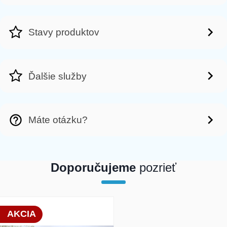
Stavy produktov
Ďalšie služby
Máte otázku?
Doporučujeme
pozrieť
array(1) { [0]=> int(19830) }
AKCIA