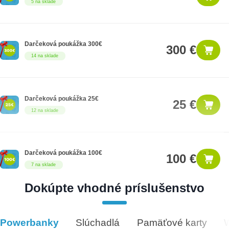
5 na sklade
Darčeková poukážka 300€
300 €
14 na sklade
Darčeková poukážka 25€
25 €
12 na sklade
Darčeková poukážka 100€
100 €
7 na sklade
Dokúpte vhodné príslušenstvo
Darčeková poukážka 500€
500 €
9 na sklade
Powerbanky
Slúchadlá
Pamäťové karty
Vhodné príslušenstvo