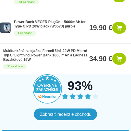
351 na sklade
Power Bank VEGER PlugOn – 5000mAh for
19,90 €
Type C PD 20W black (W0573) purple
1 na sklade
Multifunkčná nabíjačka Forcell 5in1 20W PD Micro/
Typ C/ Lightning, Power Bank 1000 mAh a Ladness.
34,90 €
Bezdrôtové 15W
38 na sklade
93%
Zobraziť recenzie obchodu