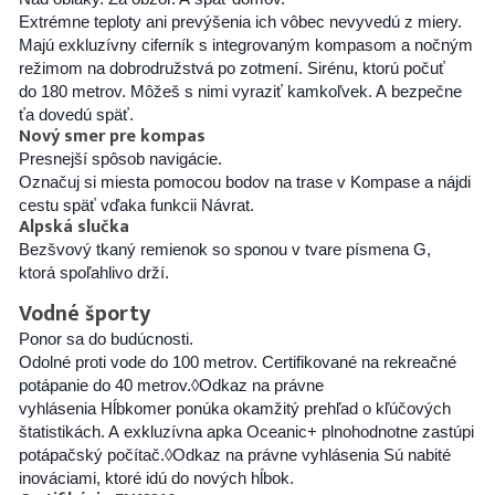
Extrémne teploty ani prevýšenia ich vôbec nevyvedú z miery.
Majú exkluzívny ciferník s integrovaným kompasom a nočným
režimom na dobrodružstvá po zotmení. Sirénu, ktorú počuť
do 180 metrov. Môžeš s nimi vyraziť kamkoľvek. A bezpečne
ťa dovedú späť.
Nový smer pre kompas
Presnejší spôsob navigácie.
Označuj si miesta pomocou bodov na trase v Kompase a nájdi
cestu späť vďaka funkcii Návrat.
Alpská slučka
Bezšvový tkaný remienok so sponou v tvare písmena G,
ktorá spoľahlivo drží.
Vodné športy
Ponor sa do budúcnosti.
Odolné proti vode do 100 metrov. Certifikované na rekreačné
potápanie do 40 metrov.
◊
Odkaz na právne
vyhlásenia
Hĺbkomer ponúka okamžitý prehľad o kľúčových
štatistikách. A exkluzívna apka Oceanic+ plnohodnotne zastúpi
potápačský počítač.
◊
Odkaz na právne vyhlásenia
Sú nabité
inováciami, ktoré idú do nových hĺbok.