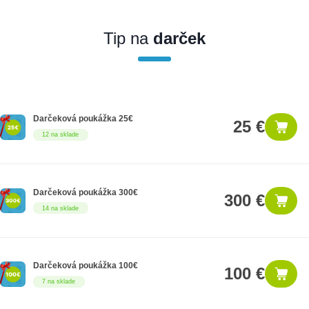
Ak nakúpite tento produkt ako firemný zákazník, dostávate na
produkt zákonnú lehotu na záruku na 12 mesiacov. Ak chcete
nakupovať ako firemný zákazník, musíte sa pred nákupom
Tip na
darček
registrovať. Registrácia podlieha overeniu.
Darčeková poukážka 25€
25 €
12 na sklade
Darčeková poukážka 300€
300 €
14 na sklade
Darčeková poukážka 100€
100 €
7 na sklade