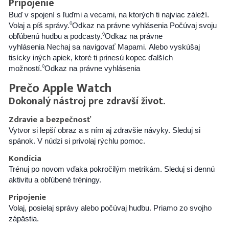
Pripojenie
Buď v spojení s ľuďmi a vecami, na ktorých ti najviac záleží.
◊
Volaj a píš správy.
Odkaz na právne vyhlásenia
Počúvaj svoju
◊
obľúbenú hudbu a podcasty.
Odkaz na právne
vyhlásenia
Nechaj sa navigovať Mapami. Alebo vyskúšaj
tisícky iných apiek, ktoré ti prinesú kopec ďalších
◊
možností.
Odkaz na právne vyhlásenia
Prečo Apple Watch
Dokonalý nástroj pre zdravší život.
Zdravie a bezpečnosť
Vytvor si lepší obraz a s ním aj zdravšie návyky. Sleduj si
spánok. V núdzi si privolaj rýchlu pomoc.
Kondícia
Trénuj po novom vďaka pokročilým metrikám. Sleduj si dennú
aktivitu a obľúbené tréningy.
Pripojenie
Volaj, posielaj správy alebo počúvaj hudbu. Priamo zo svojho
zápästia.