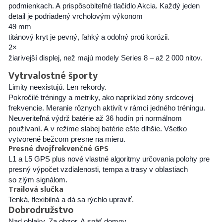
podmienkach. A prispôsobiteľné tlačidlo Akcia. Každý jeden
detail je podriadený vrcholovým výkonom
49 mm
titánový kryt je pevný, ľahký a odolný proti korózii.
2×
žiarivejší displej, než majú modely Series 8 – až 2 000 nitov.
Vytrvalostné športy
Limity neexistujú. Len rekordy.
Pokročilé tréningy a metriky, ako napríklad zóny srdcovej
frekvencie. Meranie rôznych aktivít v rámci jedného tréningu.
Neuveriteľná výdrž batérie až 36 hodín pri normálnom
používaní. A v režime slabej batérie ešte dlhšie. Všetko
vytvorené bežcom presne na mieru.
Presné dvojfrekvenčné GPS
L1 a L5 GPS plus nové vlastné algoritmy určovania polohy pre
presný výpočet vzdialenosti, tempa a trasy v oblastiach
so zlým signálom.
Trailová slučka
Tenká, flexibilná a dá sa rýchlo upraviť.
Dobrodružstvo
Nad oblaky. Za obzor. A späť domov.