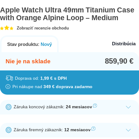
Apple Watch Ultra 49mm Titanium Case
with Orange Alpine Loop – Medium
Zobraziť recenzie obchodu
Distribúcia
Stav produktu:
Nový
859,90
€
Nie je na sklade
Doprava od:
1,99 € s DPH
Pri nákupe nad
349 € doprava zadarmo
Záruka koncový zákaznik:
24 mesiacov
Ak nakúpite tento produkt ako koncový zákazník, dostávate na
produkt zákonnú lehotu na záruku na 24 mesiacov. Nie je
Záruka firemný zákaznik:
12 mesiacov
potrebná registrácia zákazníckeho účtu.