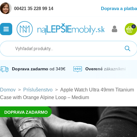
00421 35 228 99 14
Doprava a platba
0
ubmenu
ubmenu
ubmenu
Doprava zadarmo
od 349€
Overené
zákazníkmi
Domov
>
Príslušenstvo
>
Apple Watch Ultra 49mm Titanium
ubmenu
Case with Orange Alpine Loop – Medium
ubmenu
DOPRAVA ZADARMO