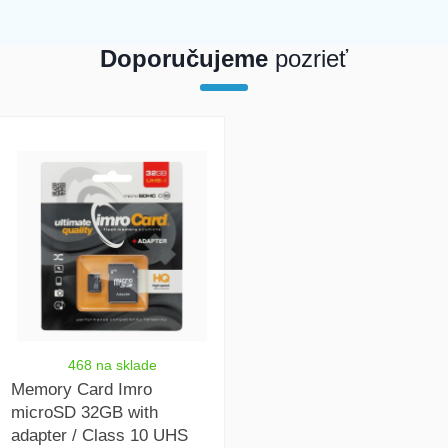
Doporučujeme
pozrieť
array(1) { [0]=> int(21246) }
468 na sklade
Memory Card Imro
microSD 32GB with
adapter / Class 10 UHS