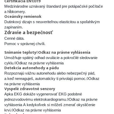
Certifikácia EN13319
Medzinárodne uznávaný štandard pre potápačské počítače
a hĺbkomery.
Oceánsky remienok
Dutinkový dizajn s neuveriteľnou elasticitou a spoľahlivým
zapínaním.
Zdravie a bezpečnosť
Cenné dáta.
Pomoc v správnej chvíli.
Snímanie teploty
◊
Odkaz na právne vyhlásenia
Umožňuje spätný odhad ovulácie a pokročilé sledovanie
cyklu.
◊
Odkaz na právne vyhlásenia
Detekcia autonehody a pádu
Rozpoznajú vážnu autonehodu alebo nebezpečný pád,
a keď nereaguješ, automaticky ti privolajú pomoc.
◊
Odkaz
na právne vyhlásenia
Vyspelé zdravotné senzory
Apka EKG dokáže vygenerovať EKG podobné
jednozvodovému elektrokardiogramu.
◊
Odkaz na právne
vyhlásenia
A kedykoľvek si môžeš zmerať okysličenie
krvi.
◊
Odkaz na právne vyhlásenia