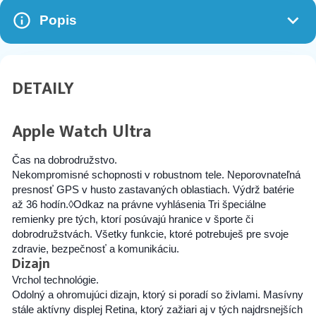
Popis
DETAILY
Apple Watch Ultra
Čas na dobrodružstvo.
Nekompromisné schopnosti v robustnom tele. Neporovnateľná
presnosť GPS v husto zastavaných oblastiach. Výdrž batérie
až 36 hodín.
◊
Odkaz na právne vyhlásenia
Tri špeciálne
remienky pre tých, ktorí posúvajú hranice v športe či
dobrodružstvách. Všetky funkcie, ktoré potrebuješ pre svoje
zdravie, bezpečnosť a komunikáciu.
Dizajn
Vrchol technológie.
Odolný a ohromujúci dizajn, ktorý si poradí so živlami. Masívny
stále aktívny displej Retina, ktorý zažiari aj v tých najdrsnejších