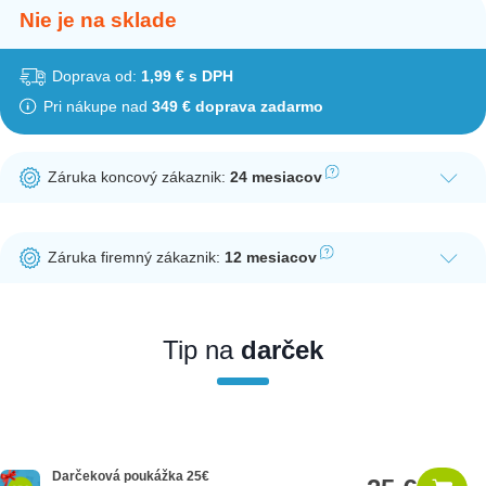
Nie je na sklade
Doprava od:
1,99 € s DPH
Pri nákupe nad
349 € doprava zadarmo
Záruka koncový zákaznik:
24 mesiacov
Ak nakúpite tento produkt ako koncový zákazník, dostávate na
produkt zákonnú lehotu na záruku na 24 mesiacov. Nie je
Záruka firemný zákaznik:
12 mesiacov
potrebná registrácia zákazníckeho účtu.
Ak nakúpite tento produkt ako firemný zákazník, dostávate na
produkt zákonnú lehotu na záruku na 12 mesiacov. Ak chcete
nakupovať ako firemný zákazník, musíte sa pred nákupom
Tip na
darček
registrovať. Registrácia podlieha overeniu.
Darčeková poukážka 25€