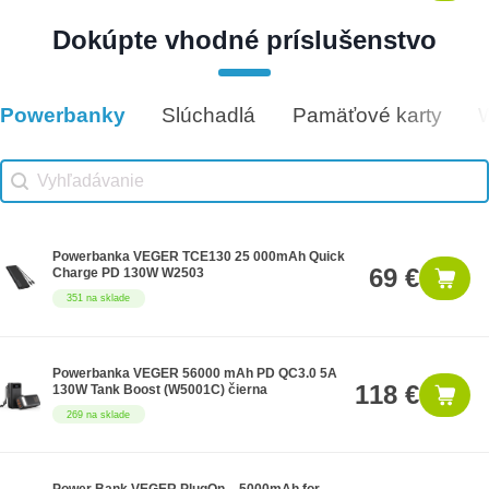
Dokúpte vhodné príslušenstvo
Darčeková poukážka 50€
50 €
5 na sklade
Powerbanky
Slúchadlá
Pamäťové karty
Vhodné príslušenstvo
Vhodné príslušenstvo search
Search content
Powerbanka VEGER TCE130 25 000mAh Quick
69 €
Charge PD 130W W2503
351 na sklade
Powerbanka VEGER 56000 mAh PD QC3.0 5A
118 €
130W Tank Boost (W5001C) čierna
269 na sklade