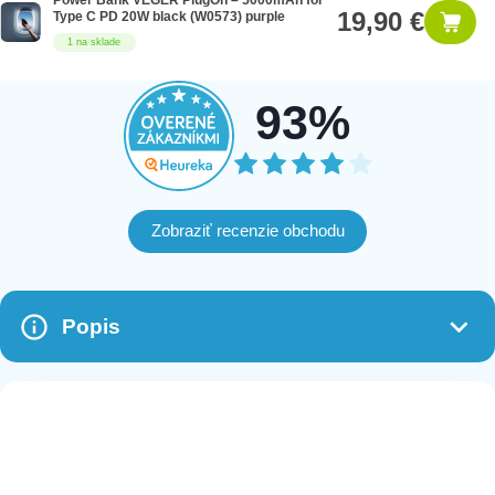
Power Bank VEGER PlugOn – 5000mAh for
19,90 €
Type C PD 20W black (W0573) purple
1 na sklade
93%
Zobraziť recenzie obchodu
Popis