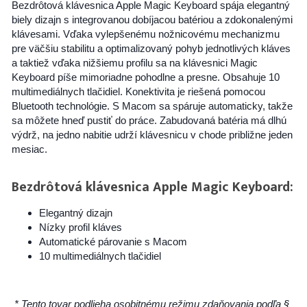
Bezdrôtová klávesnica Apple Magic Keyboard spája elegantný
biely dizajn s integrovanou dobíjacou batériou a zdokonalenými
klávesami. Vďaka vylepšenému nožnicovému mechanizmu
pre väčšiu stabilitu a optimalizovaný pohyb jednotlivých kláves
a taktiež vďaka nižšiemu profilu sa na klávesnici Magic
Keyboard píše mimoriadne pohodlne a presne. Obsahuje 10
multimediálnych tlačidiel. Konektivita je riešená pomocou
Bluetooth technológie. S Macom sa spáruje automaticky, takže
sa môžete hneď pustiť do práce. Zabudovaná batéria má dlhú
výdrž, na jedno nabitie udrží klávesnicu v chode približne jeden
mesiac.
Bezdrôtová klávesnica Apple Magic Keyboard:
Elegantný dizajn
Nízky profil kláves
Automatické párovanie s Macom
10 multimediálnych tlačidiel
* Tento tovar podlieha osobitnému režimu zdaňovania podľa §