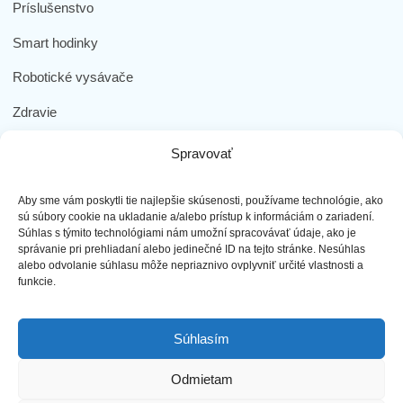
Príslušenstvo
Smart hodinky
Robotické vysávače
Zdravie
Elektromobilita
Spravovať
Herná zóna
Aby sme vám poskytli tie najlepšie skúsenosti, používame technológie, ako
Dôležité odkazy
sú súbory cookie na ukladanie a/alebo prístup k informáciám o zariadení.
Súhlas s týmito technológiami nám umožní spracovávať údaje, ako je
správanie pri prehliadaní alebo jedinečné ID na tejto stránke. Nesúhlas
Obchodné podmienky
alebo odvolanie súhlasu môže nepriaznivo ovplyvniť určité vlastnosti a
funkcie.
Ochrana osobných údajov
Doprava a platba
Súhlasím
Reklamácia tovaru
Odmietam