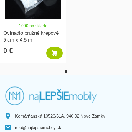
1000 na sklade
Ovínadlo pružné krepové
5 cm x 4.5 m
0 €
Komárňanská 10523/61A, 940 02 Nové Zámky
info@najlepsiemobily.sk