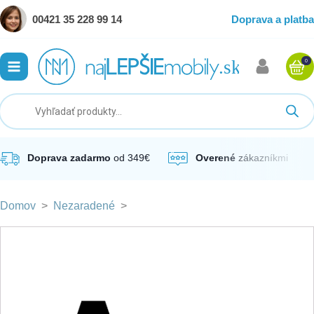
00421 35 228 99 14
Doprava a platba
0
ubmenu
ubmenu
ubmenu
Doprava zadarmo
od 349€
Overené
zákazníkmi
Domov
>
Nezaradené
>
ubmenu
ubmenu