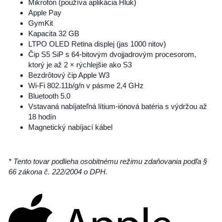
Mikrofón (používa aplikácia Hluk)
Apple Pay
GymKit
Kapacita 32 GB
LTPO OLED Retina displej (jas 1000 nitov)
Čip S5 SiP s 64-bitovým dvojjadrovým procesorom,
ktorý je až 2 × rýchlejšie ako S3
Bezdrôtový čip Apple W3
Wi-Fi 802.11b/g/n v pásme 2,4 GHz
Bluetooth 5.0
Vstavaná nabíjateľná lítium-iónová batéria s výdržou až
18 hodín
Magnetický nabíjací kábel
* Tento tovar podlieha osobitnému režimu zdaňovania podľa §
66 zákona č. 222/2004 o DPH.