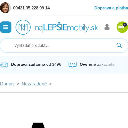
00421 35 228 99 14
Doprava a platba
0
ubmenu
ubmenu
ubmenu
Doprava zadarmo
od 349€
Overené
zákazníkmi
Domov
>
Nezaradené
>
ubmenu
ubmenu