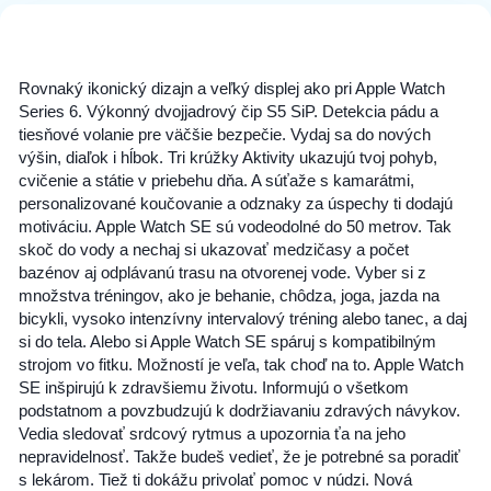
Rovnaký ikonický dizajn a veľký displej ako pri Apple Watch
Series 6. Výkonný dvojjadrový čip S5 SiP. Detekcia pádu a
tiesňové volanie pre väčšie bezpečie. Vydaj sa do nových
výšin, diaľok i hĺbok. Tri krúžky Aktivity ukazujú tvoj pohyb,
cvičenie a státie v priebehu dňa. A súťaže s kamarátmi,
personalizované koučovanie a odznaky za úspechy ti dodajú
motiváciu. Apple Watch SE sú vodeodolné do 50 metrov. Tak
skoč do vody a nechaj si ukazovať medzičasy a počet
bazénov aj odplávanú trasu na otvorenej vode. Vyber si z
množstva tréningov, ako je behanie, chôdza, joga, jazda na
bicykli, vysoko intenzívny intervalový tréning alebo tanec, a daj
si do tela. Alebo si Apple Watch SE spáruj s kompatibilným
strojom vo fitku. Možností je veľa, tak choď na to. Apple Watch
SE inšpirujú k zdravšiemu životu. Informujú o všetkom
podstatnom a povzbudzujú k dodržiavaniu zdravých návykov.
Vedia sledovať srdcový rytmus a upozornia ťa na jeho
nepravidelnosť. Takže budeš vedieť, že je potrebné sa poradiť
s lekárom. Tiež ti dokážu privolať pomoc v núdzi. Nová