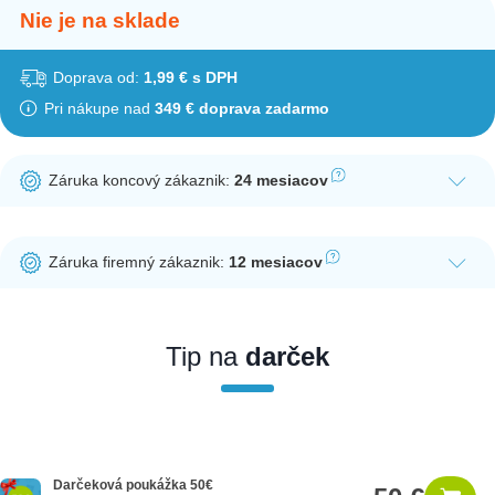
Nie je na sklade
Doprava od:
1,99 € s DPH
Pri nákupe nad
349 € doprava zadarmo
Záruka koncový zákaznik:
24 mesiacov
Ak nakúpite tento produkt ako koncový zákazník, dostávate na
produkt zákonnú lehotu na záruku na 24 mesiacov. Nie je
Záruka firemný zákaznik:
12 mesiacov
potrebná registrácia zákazníckeho účtu.
Ak nakúpite tento produkt ako firemný zákazník, dostávate na
produkt zákonnú lehotu na záruku na 12 mesiacov. Ak chcete
nakupovať ako firemný zákazník, musíte sa pred nákupom
Tip na
darček
registrovať. Registrácia podlieha overeniu.
Darčeková poukážka 50€