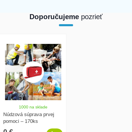
Doporučujeme
pozrieť
array(1) { [0]=> int(25129) }
1000 na sklade
Núdzová súprava prvej
pomoci – 170ks
0 €