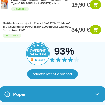
Power Bank VEGER PlugOn – 5000mAh for
19,90 €
Type C PD 20W black (W0573) silver
1 na sklade
Multifunkčná nabíjačka Forcell 5in1 20W PD Micro/
Typ C/ Lightning, Power Bank 1000 mAh a Ladness.
34,90 €
Bezdrôtové 15W
38 na sklade
93%
Zobraziť recenzie obchodu
Popis