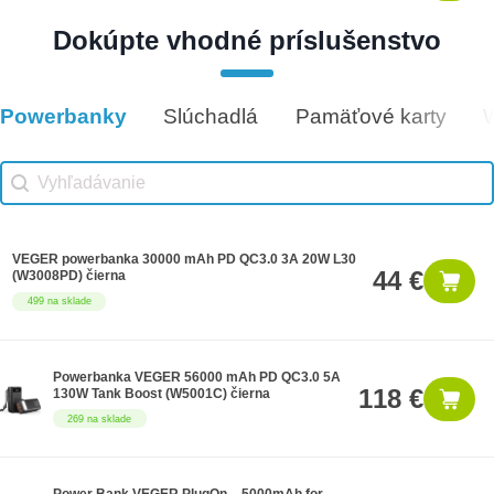
Dokúpte vhodné príslušenstvo
Darčeková poukážka 500€
500 €
9 na sklade
Powerbanky
Slúchadlá
Pamäťové karty
Vhodné príslušenstvo
Vhodné príslušenstvo search
Search content
VEGER powerbanka 30000 mAh PD QC3.0 3A 20W L30
44 €
(W3008PD) čierna
499 na sklade
Powerbanka VEGER 56000 mAh PD QC3.0 5A
118 €
130W Tank Boost (W5001C) čierna
269 na sklade